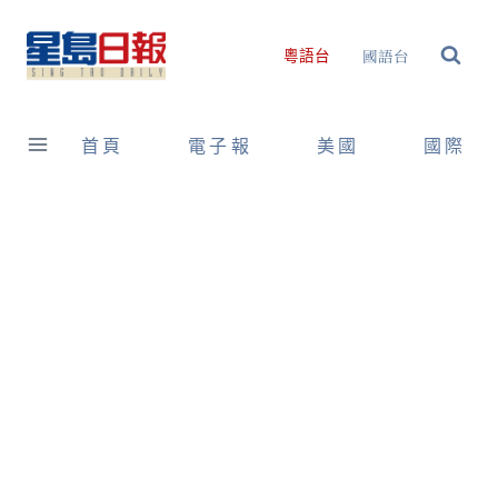
Skip
to
國語台
粵語台
content
首頁
電子報
美國
國際