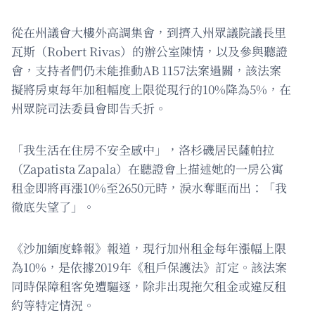
從在州議會大樓外高調集會，到擠入州眾議院議長里
瓦斯（Robert Rivas）的辦公室陳情，以及參與聽證
會，支持者們仍未能推動AB 1157法案過關，該法案
擬將房東每年加租幅度上限從現行的10%降為5%，在
州眾院司法委員會即告夭折。
「我生活在住房不安全感中」，洛杉磯居民薩帕拉
（Zapatista Zapala）在聽證會上描述她的一房公寓
租金即將再漲10%至2650元時，淚水奪眶而出：「我
徹底失望了」。
《沙加緬度蜂報》報道，現行加州租金每年漲幅上限
為10%，是依據2019年《租戶保護法》訂定。該法案
同時保障租客免遭驅逐，除非出現拖欠租金或違反租
約等特定情況。