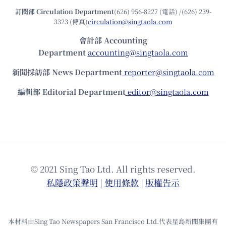
訂閱部 Circulation Department
(626) 956-8227 (電話) /(626) 239-
3323 (傳真)
circulation@singtaola.com
會計部 Accounting
Department
accounting@singtaola.com
新聞採訪部 News Department
reporter@singtaola.com
編輯部 Editorial Department
editor@singtaola.com
© 2021 Sing Tao Ltd. All rights reserved.
私隱政策聲明
|
使⽤條款
|
版權告⽰
本材料由Sing Tao Newspapers San Francisco Ltd.代表星島新聞集團有