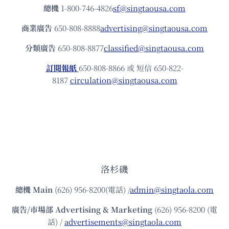
總機
1-800-746-4826
sf@singtaousa.com
商業廣告
650-808-8888
advertising@singtaousa.com
分類廣告
650-808-8877
classified@singtaousa.com
訂閱報紙
650-808-8866 或 短信 650-822-
8187
circulation@singtaousa.com
洛杉磯
總機
Main
(626) 956-8200(電話) /
admin@singtaola.com
廣告/市場部
Advertising & Marketing
(626) 956-8200 (電
話) /
advertisements@singtaola.com