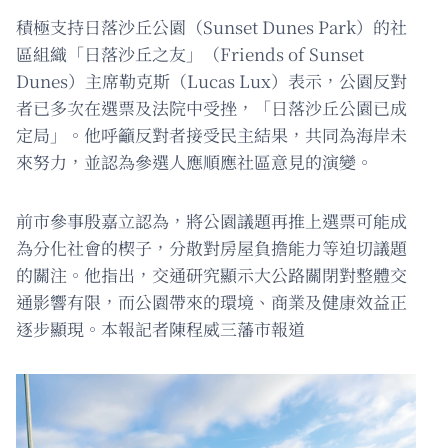
積極支持日落沙丘公園（Sunset Dunes Park）的社
區組織「日落沙丘之友」（Friends of Sunset
Dunes）主席勒克斯（Lucas Lux）表示，公園反對
者已多次在選票及法院中受挫，「日落沙丘公園已成
定局」。他呼籲反對者接受民主結果，共同為海岸未
來努力，並認為參選人應順應社區意見的演變。
前市參事殷嘉立認為，將公園議題再推上選票可能成
為分化社會的楔子，分散對房屋負擔能力等迫切議題
的關注。他指出，交通研究顯示大公路關閉對整體交
通影響有限，而公園帶來的環境、商業及健康效益正
逐步顯現。本報記者陳程威三藩市報道