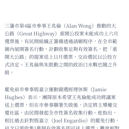
三藩市第4區市參事王兆倫（Alan Wong）推動的大
公路（Great Highway）重開公投案未能成功上六月
選票後，有民間組織正籌備透過請願程序，在全市範
圍內展開簽名行動，計劃收集足夠有效簽名，把「重
開大公路」的提案送上11月選票，交由選民以公投方
式決定。王兆倫與朱凱勤之間的政治口水戰也隨之升
級。
罷免前市參事殷嘉立運動競選經理休斯（Jamie
Hughes）表示，團隊原本希望王兆倫能成功將議案
送上選票，但在市參事聯署失敗後，決定將主導權交
還社區，由民間發起全市性簽名收集行動。他指出，
相比過去針對殷嘉立（Joel Engardio）的罷免行動，
這次只需收集1萬個有效簽名即可送上選票，難度相對