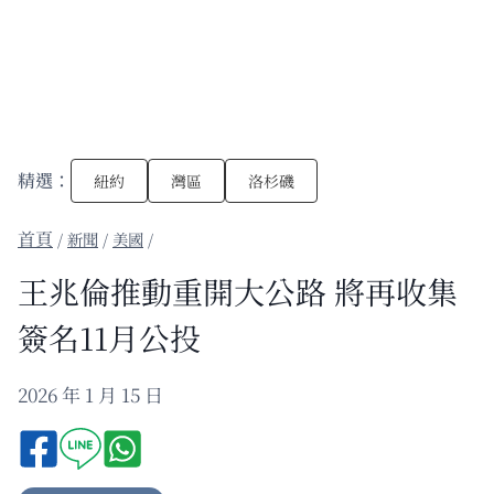
精選：
紐約
灣區
洛杉磯
/
新聞
/
美國
/
王兆倫推動重開大公路 將再收集
簽名11月公投
2026 年 1 月 15 日