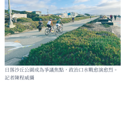
日落沙丘公園成為爭議焦點，政治口水戰愈演愈烈。
記者陳程威攝