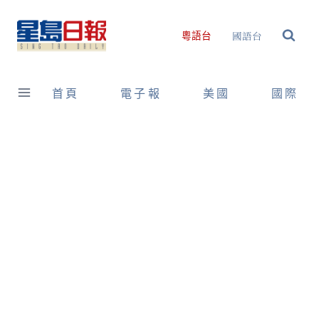
Skip
to
國語台
粵語台
content
首頁
電子報
美國
國際