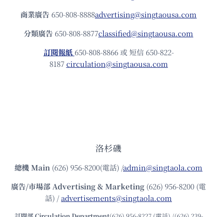
商業廣告
650-808-8888
advertising@singtaousa.com
分類廣告
650-808-8877
classified@singtaousa.com
訂閱報紙
650-808-8866 或 短信 650-822-
8187
circulation@singtaousa.com
洛杉磯
總機
Main
(626) 956-8200(電話) /
admin@singtaola.com
廣告/市場部
Advertising & Marketing
(626) 956-8200 (電
話) /
advertisements@singtaola.com
訂閱部 Circulation Department
(626) 956-8227 (電話) /(626) 239-