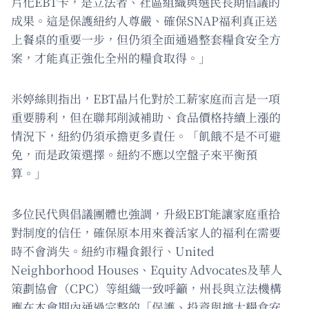
片化EBT卡，是立法者、社區組織與選民長期倡議的
成果。這是保護紐約人尊嚴、確保SNAP福利真正送
上餐桌的重要一步，但仍須全面通過整套糧食安全方
案，才能真正強化全州的糧食取得。」
米婷絲則指出，EBT晶片化對於工薪家庭而言是一項
重要勝利，但在聯邦削減補助、食品價格持續上漲的
情況下，紐約仍須承擔更多責任。「飢餓不是不可避
免，而是政策選擇。紐約不應以空盤子來平衡預
算。」
多位民代與倡議團體也強調，升級EBT能讓家庭重拾
對制度的信任，確保原本用來養活家人的福利在需要
時不會消失。紐約市糧食銀行、United
Neighborhood Houses、Equity Advocates及華人
策劃協會（CPC）等組織一致呼籲，州長與立法機構
應在本會期內通過完整的「保護、投資與擴大糧食安