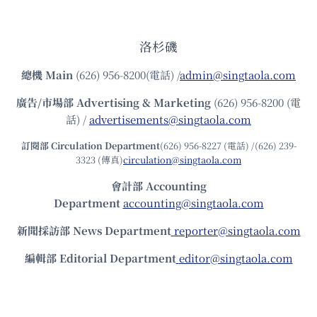
洛杉磯
總機
Main
(626) 956-8200(電話) /
admin@singtaola.com
廣告/市場部
Advertising & Marketing
(626) 956-8200 (電
話) /
advertisements@singtaola.com
訂閱部 Circulation Department
(626) 956-8227 (電話) /(626) 239-
3323 (傳真)
circulation@singtaola.com
會計部 Accounting
Department
accounting@singtaola.com
新聞採訪部 News Department
reporter@singtaola.com
編輯部 Editorial Department
editor@singtaola.com