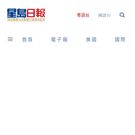
Skip
to
國語台
粵語台
content
首頁
電子報
美國
國際