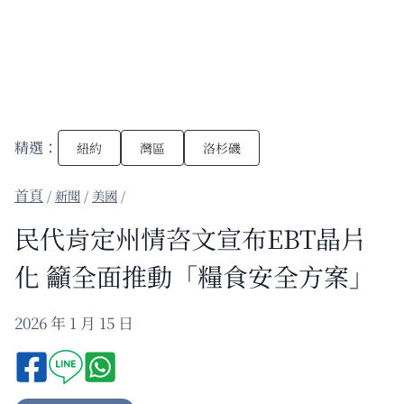
精選：
紐約
灣區
洛杉磯
/
新聞
/
美國
/
民代肯定州情咨文宣布EBT晶片
化 籲全面推動「糧食安全方案」
2026 年 1 月 15 日