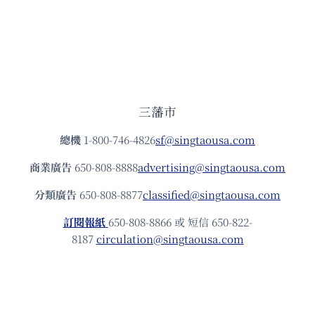
三藩市
總機
1-800-746-4826
sf@singtaousa.com
商業廣告
650-808-8888
advertising@singtaousa.com
分類廣告
650-808-8877
classified@singtaousa.com
訂閱報紙
650-808-8866 或 短信 650-822-
8187
circulation@singtaousa.com