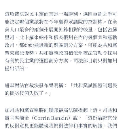
這項裁決對民主黨而言是一場勝利，選區重劃之爭可
能決定哪個黨派將在今年贏得眾議院的控制權。在全
美人口最多的兩個州展開針鋒相對的較量，包括密蘇
里州、北卡羅來納州和俄亥俄州在內的幾個共和黨執
政州，都紛紛通過新的選區劃分方案，可能為共和黨
帶來黨派優勢。共和黨執政的猶他州被法官勒令採用
有利於民主黨的選區劃分方案。司法部目前只對加州
提出訴訟。
紐森對法官裁決發布聲明稱：「共和黨試圖壓制選民
的拙劣伎倆失敗了。」
加州共和黨宣稱將向聯邦最高法院提起上訴。州共和
黨主席蘭金（Corrin Rankin）說，「這份論證充分
的反對意見更能體現我們對法律和事實的解讀，我們