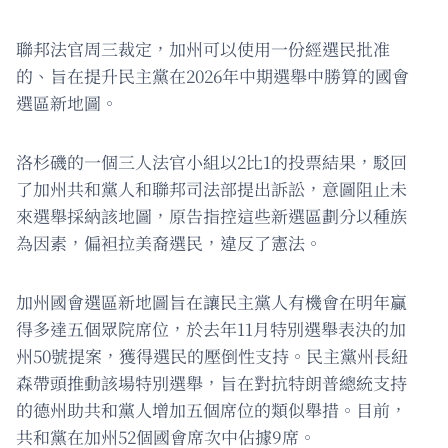
聯邦法官周三裁定，加州可以使用一份經選民批准
的、旨在提升民主黨在2026年中期選舉中勝算的國會
選區新地圖。
洛杉磯的一個三人法官小組以2比1的投票結果，駁回
了加州共和黨人和聯邦司法部提出訴訟，意圖阻止未
來選舉採納該地圖，原告指控這些新選區劃分以種族
為因素，偏袒拉美裔選民，違反了憲法。
加州國會選區新地圖旨在讓民主黨人有機會在明年贏
得多達五個眾院席位，於去年11月特別選舉表決的加
州50號提案，獲得選民的壓倒性支持。民主黨州長紐
森帶頭推動該場特別選舉，旨在對抗特朗普總統支持
的德州助共和黨人增加五個席位的類似舉措。目前，
共和黨在加州52個國會席次中佔據9席。