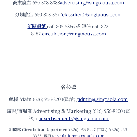
商業廣告
650-808-8888
advertising@singtaousa.com
分類廣告
650-808-8877
classified@singtaousa.com
訂閱報紙
650-808-8866 或 短信 650-822-
8187
circulation@singtaousa.com
洛杉磯
總機
Main
(626) 956-8200(電話) /
admin@singtaola.com
廣告/市場部
Advertising & Marketing
(626) 956-8200 (電
話) /
advertisements@singtaola.com
訂閱部 Circulation Department
(626) 956-8227 (電話) /(626) 239-
3323 (傳真)
circulation@singtaola.com