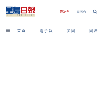
Skip
to
國語台
粵語台
content
首頁
電子報
美國
國際