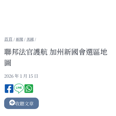
/
新聞
/
美國
/
聯邦法官護航 加州新國會選區地
圖
2026 年 1 月 15 日
收聽文章