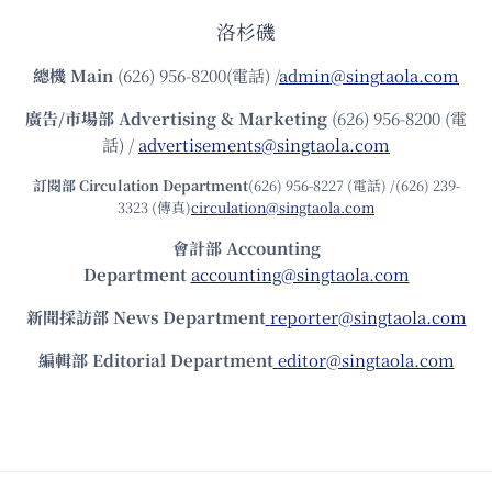
洛杉磯
總機
Main
(626) 956-8200(電話) /
admin@singtaola.com
廣告/市場部
Advertising & Marketing
(626) 956-8200 (電
話) /
advertisements@singtaola.com
訂閱部 Circulation Department
(626) 956-8227 (電話) /(626) 239-
3323 (傳真)
circulation@singtaola.com
會計部 Accounting
Department
accounting@singtaola.com
新聞採訪部 News Department
reporter@singtaola.com
編輯部 Editorial Department
editor@singtaola.com