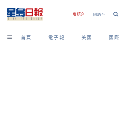
Skip
to
國語台
粵語台
content
首頁
電子報
美國
國際