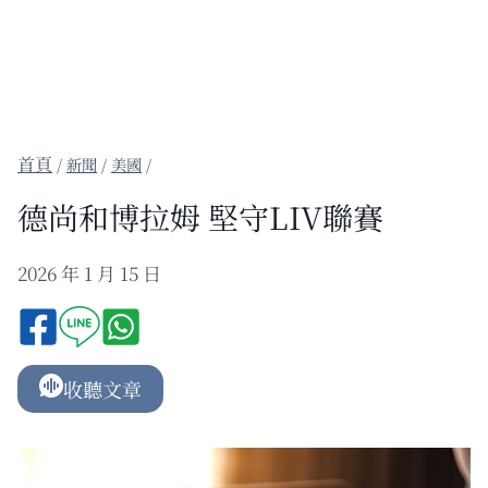
/
新聞
/
美國
/
德尚和博拉姆 堅守LIV聯賽
2026 年 1 月 15 日
收聽文章