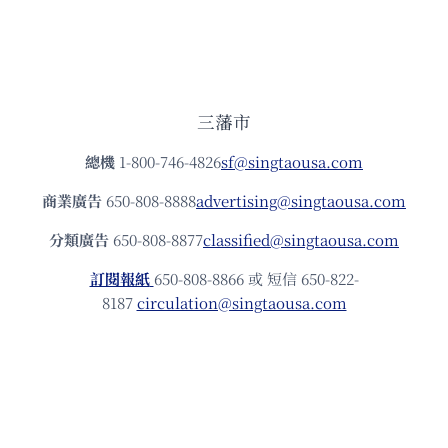
三藩市
總機
1-800-746-4826
sf@singtaousa.com
商業廣告
650-808-8888
advertising@singtaousa.com
分類廣告
650-808-8877
classified@singtaousa.com
訂閱報紙
650-808-8866 或 短信 650-822-
8187
circulation@singtaousa.com