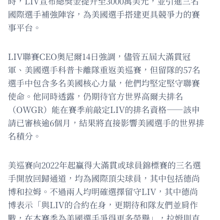
時，LIV宣布總獎金提升至3000萬美元，並引進三名
國際選手補強陣容，為美國選手搭建更具競爭力的賽
事平台。
LIV聯賽CEO奧尼爾14日強調，儘管五屆大滿貫冠
軍、美國選手科普卡離隊重返美巡賽，但留隊的57名
選手中包含多名美國核心力量，他們均堅定堅守聯賽
使命。他同時透露，仍期待官方世界高爾夫排名
（OWGR）能在賽季前敲定LIV的排名資格——該申
請已審核逾6個月，結果將直接影響美國選手的世界排
名積分。
美巡賽向2022年起贏得大滿貫或球員錦標賽的三名選
手開放回歸通道，均為國際頂尖球員，其中包括德尚
博和拉姆。不過兩人均明確選擇留守LIV，其中德尚
博表示「與LIV的合約在身，更期待和隊友們並肩作
戰，在本賽季為美國選手爭得更多榮譽」，拉姆則直