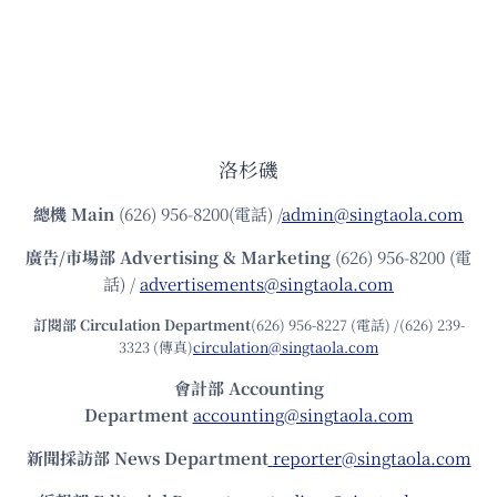
洛杉磯
總機
Main
(626) 956-8200(電話) /
admin@singtaola.com
廣告/市場部
Advertising & Marketing
(626) 956-8200 (電
話) /
advertisements@singtaola.com
訂閱部 Circulation Department
(626) 956-8227 (電話) /(626) 239-
3323 (傳真)
circulation@singtaola.com
會計部 Accounting
Department
accounting@singtaola.com
新聞採訪部 News Department
reporter@singtaola.com