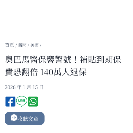
/
新聞
/
美國
/
奧巴馬醫保響警號！補貼到期保
費恐翻倍 140萬人退保
2026 年 1 月 15 日
收聽文章