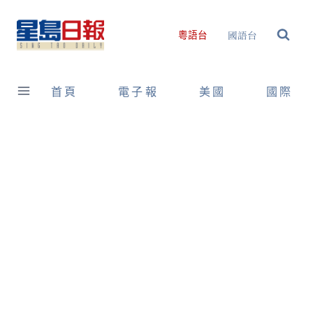
Skip
to
國語台
粵語台
content
首頁
電子報
美國
國際