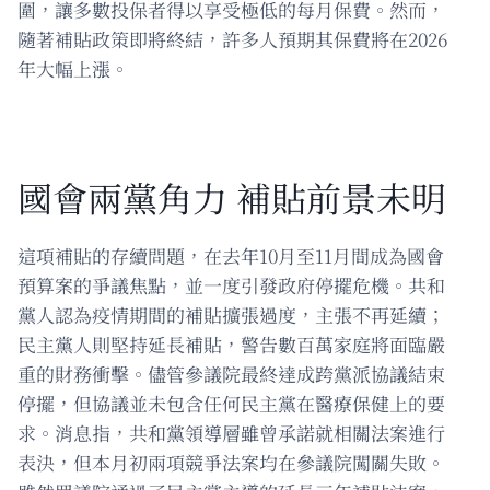
圍，讓多數投保者得以享受極低的每月保費。然而，
隨著補貼政策即將終結，許多人預期其保費將在2026
年大幅上漲。
國會兩黨角力 補貼前景未明
這項補貼的存續問題，在去年10月至11月間成為國會
預算案的爭議焦點，並一度引發政府停擺危機。共和
黨人認為疫情期間的補貼擴張過度，主張不再延續；
民主黨人則堅持延長補貼，警告數百萬家庭將面臨嚴
重的財務衝擊。儘管參議院最終達成跨黨派協議結束
停擺，但協議並未包含任何民主黨在醫療保健上的要
求。消息指，共和黨領導層雖曾承諾就相關法案進行
表決，但本月初兩項競爭法案均在參議院闖關失敗。