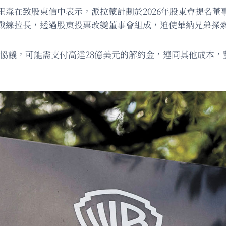
里森在致股東信中表示，派拉蒙計劃於2026年股東會提名董
戰線拉長，透過股東投票改變董事會組成，迫使華納兄弟探
x的協議，可能需支付高達28億美元的解約金，連同其他成本