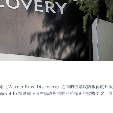
弟探索（Warner Bros. Discovery）之間的併購攻
析。而Netflix據透露正考慮修改對華納兄弟探索的收購條