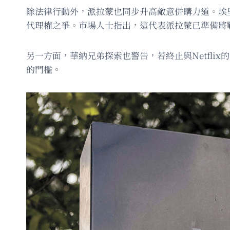
除法律行動外，派拉蒙也同步升高敵意併購力道。埃
代理權之爭。市場人士指出，這代表派拉蒙已準備將
另一方面，華納兄弟探索也警告，若終止與Netfli
的門檻。