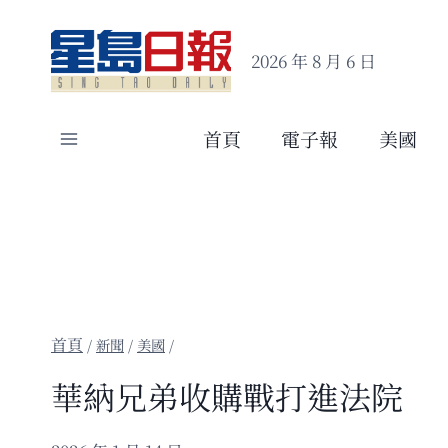
Skip
to
2026 年 8 月 6 日
content
首頁
電子報
美國
/
新聞
/
美國
/
華納兄弟收購戰打進法院