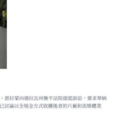
防戰再度升級。派拉蒙向德拉瓦州衡平法院提起訴訟，要求華納
款，並已討論以全現金方式收購後者的片廠和流媒體業