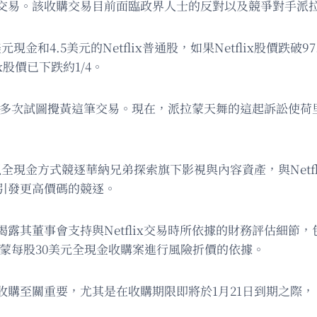
交易。該收購交易目前面臨政界人士的反對以及競爭對手派
金和4.5美元的Netflix普通股，如果Netflix股價跌破
ix股價已下跌約1/4。
拉蒙天舞多次試圖攪黃這筆交易。現在，派拉蒙天舞的這起訴訟
導，正以全現金方式競逐華納兄弟探索旗下影視與內容資產，與Ne
引發更高價碼的競逐。
露其董事會支持與Netflix交易時所依據的財務評估細節
派拉蒙每股30美元全現金收購案進行風險折價的依據。
收購至關重要，尤其是在收購期限即將於1月21日到期之際，