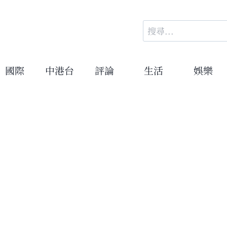
搜
尋
關
鍵
國際
中港台
評論
生活
娛樂
字: