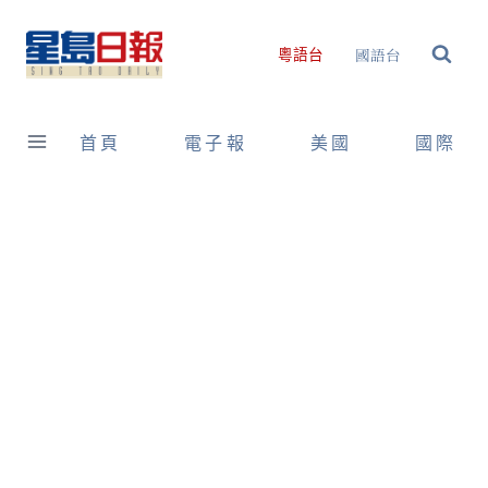
Skip
to
國語台
粵語台
content
首頁
電子報
美國
國際