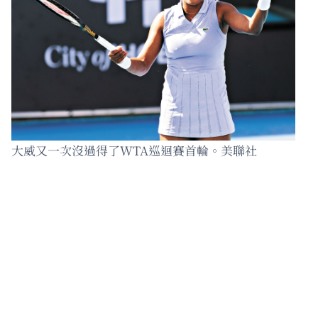
大威又一次沒過得了WTA巡迴賽首輪。美聯社