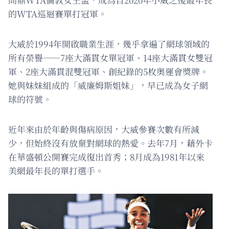
的WTA巡迴賽單打冠軍。
大威於1994年開啟職業生涯，幾乎拿遍了網球領域的
所有榮譽——7座大滿貫女單冠軍、14座大滿貫女雙冠
軍、2座大滿貫混雙冠軍、創紀錄的5枚奧運會獎牌。
她與妹妹組成的「威廉姆斯姐妹」，早已成為女子網
球的符號。
近年來由於年齡與傷病原因，大威參賽次數有所減
少，但始終沒有放棄對網球的熱愛。去年7月，藉外卡
在華盛頓公開賽完成復出首秀；8月成為1981年以來
美網最年長的單打選手。