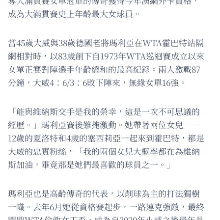
奪大滿貫賽女單冠軍的傳奇獲得今年澳網外卡資格，
成為大滿貫賽史上年齡最大女球員。
當45歲大威與38歲德國老將瑪利亞在WTA霍巴特站隔
網相對時，以83歲創下自1973年WTA巡迴賽成立以來
女單正賽對陣選手年齡總和的最高紀錄。兩人激戰87
分鐘，大威4：6/3：6敗下陣來，無緣女單16強。
「能與維納斯交手是我的榮幸，這是一次不可思議的
經歷。」瑪利亞賽後難掩激動。她帶著兩位女兒——
12歲的夏洛特和4歲的塞西莉亞一起來到霍巴特，都是
大威的忠實粉絲，「我的兩個女兒大概率都在為維納
斯加油，畢竟那是她們最喜歡的球員之一。」
瑪利亞也是高齡傳奇的代表，以削球為主的打法獨樹
一幟。去年6月她從資格賽起步，一路連克強敵，最終
問鼎WTA倫敦女王盃，成為自2020年小威之後最年長