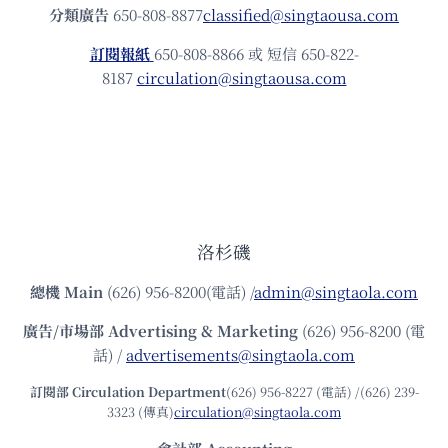
分類廣告
650-808-8877
classified@singtaousa.com
訂閱報紙
650-808-8866 或 短信 650-822-
8187
circulation@singtaousa.com
洛杉磯
總機
Main
(626) 956-8200(電話) /
admin@singtaola.com
廣告/市場部
Advertising & Marketing
(626) 956-8200 (電
話) /
advertisements@singtaola.com
訂閱部 Circulation Department
(626) 956-8227 (電話) /(626) 239-
3323 (傳真)
circulation@singtaola.com