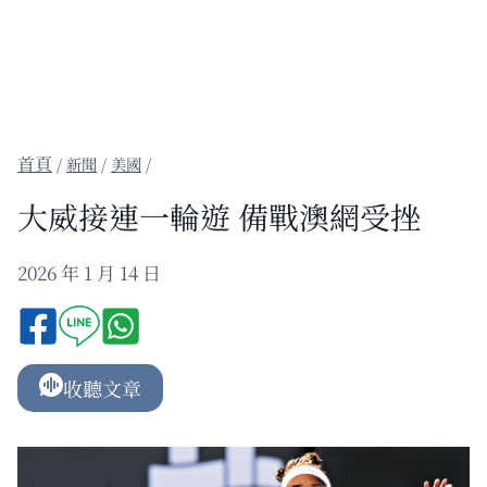
/
新聞
/
美國
/
大威接連一輪遊 備戰澳網受挫
2026 年 1 月 14 日
收聽文章