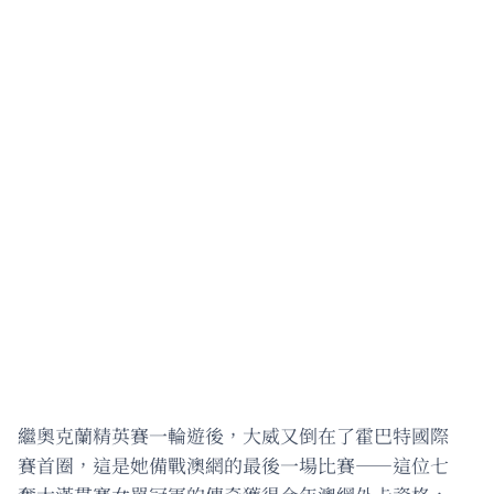
繼奧克蘭精英賽一輪遊後，大威又倒在了霍巴特國際
賽首圈，這是她備戰澳網的最後一場比賽——這位七