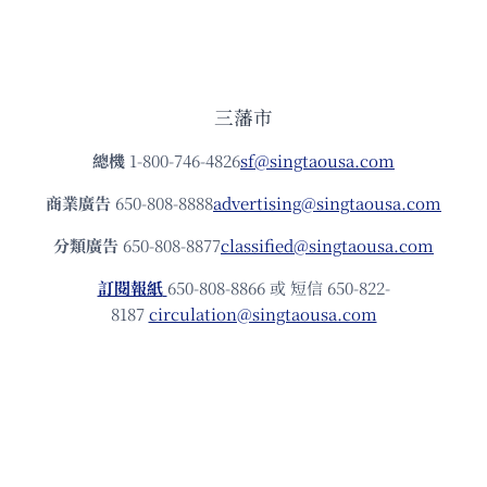
三藩市
總機
1-800-746-4826
sf@singtaousa.com
商業廣告
650-808-8888
advertising@singtaousa.com
分類廣告
650-808-8877
classified@singtaousa.com
訂閱報紙
650-808-8866 或 短信 650-822-
8187
circulation@singtaousa.com