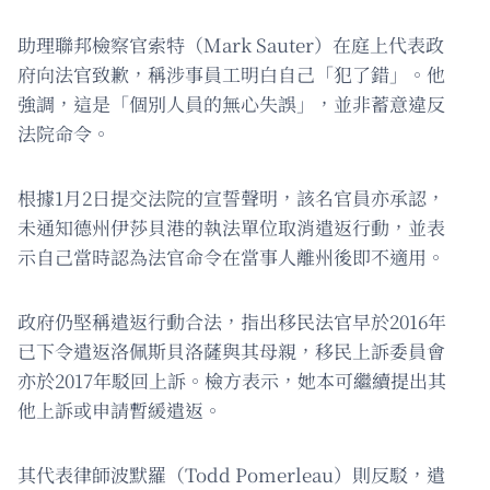
助理聯邦檢察官索特（Mark Sauter）在庭上代表政
府向法官致歉，稱涉事員工明白自己「犯了錯」。他
強調，這是「個別人員的無心失誤」，並非蓄意違反
法院命令。
根據1月2日提交法院的宣誓聲明，該名官員亦承認，
未通知德州伊莎貝港的執法單位取消遣返行動，並表
示自己當時認為法官命令在當事人離州後即不適用。
政府仍堅稱遣返行動合法，指出移民法官早於2016年
已下令遣返洛佩斯貝洛薩與其母親，移民上訴委員會
亦於2017年駁回上訴。檢方表示，她本可繼續提出其
他上訴或申請暫緩遣返。
其代表律師波默羅（Todd Pomerleau）則反駁，遣