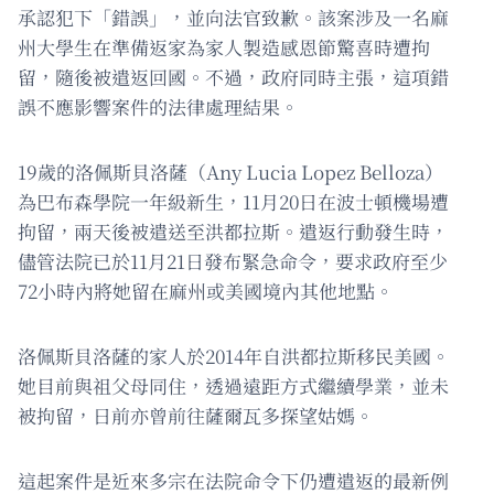
承認犯下「錯誤」，並向法官致歉。該案涉及一名麻
州大學生在準備返家為家人製造感恩節驚喜時遭拘
留，隨後被遣返回國。不過，政府同時主張，這項錯
誤不應影響案件的法律處理結果。
19歲的洛佩斯貝洛薩（Any Lucia Lopez Belloza）
為巴布森學院一年級新生，11月20日在波士頓機場遭
拘留，兩天後被遣送至洪都拉斯。遣返行動發生時，
儘管法院已於11月21日發布緊急命令，要求政府至少
72小時內將她留在麻州或美國境內其他地點。
洛佩斯貝洛薩的家人於2014年自洪都拉斯移民美國。
她目前與祖父母同住，透過遠距方式繼續學業，並未
被拘留，日前亦曾前往薩爾瓦多探望姑媽。
這起案件是近來多宗在法院命令下仍遭遣返的最新例