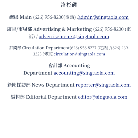
洛杉磯
總機
Main
(626) 956-8200(電話) /
admin@singtaola.com
廣告/市場部
Advertising & Marketing
(626) 956-8200 (電
話) /
advertisements@singtaola.com
訂閱部 Circulation Department
(626) 956-8227 (電話) /(626) 239-
3323 (傳真)
circulation@singtaola.com
會計部 Accounting
Department
accounting@singtaola.com
新聞採訪部 News Department
reporter@singtaola.com
編輯部 Editorial Department
editor@singtaola.com