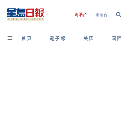
Skip
to
國語台
粵語台
content
首頁
電子報
美國
國際