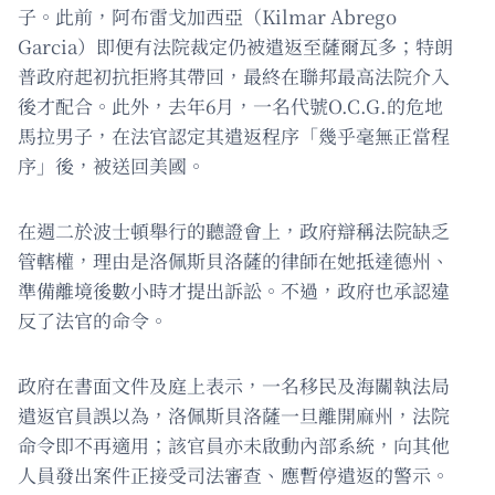
子。此前，阿布雷戈加西亞（Kilmar Abrego
Garcia）即便有法院裁定仍被遣返至薩爾瓦多；特朗
普政府起初抗拒將其帶回，最終在聯邦最高法院介入
後才配合。此外，去年6月，一名代號O.C.G.的危地
馬拉男子，在法官認定其遣返程序「幾乎毫無正當程
序」後，被送回美國。
在週二於波士頓舉行的聽證會上，政府辯稱法院缺乏
管轄權，理由是洛佩斯貝洛薩的律師在她抵達德州、
準備離境後數小時才提出訴訟。不過，政府也承認違
反了法官的命令。
政府在書面文件及庭上表示，一名移民及海關執法局
遣返官員誤以為，洛佩斯貝洛薩一旦離開麻州，法院
命令即不再適用；該官員亦未啟動內部系統，向其他
人員發出案件正接受司法審查、應暫停遣返的警示。