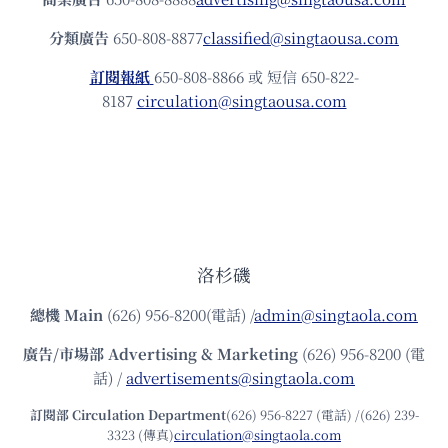
分類廣告
650-808-8877
classified@singtaousa.com
訂閱報紙
650-808-8866 或 短信 650-822-
8187
circulation@singtaousa.com
洛杉磯
總機
Main
(626) 956-8200(電話) /
admin@singtaola.com
廣告/市場部
Advertising & Marketing
(626) 956-8200 (電
話) /
advertisements@singtaola.com
訂閱部 Circulation Department
(626) 956-8227 (電話) /(626) 239-
3323 (傳真)
circulation@singtaola.com