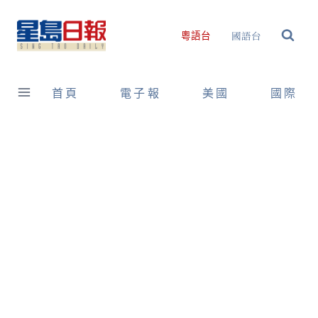
Skip
to
國語台
粵語台
content
首頁
電子報
美國
國際