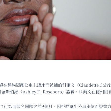
在種族隔離公車上讓座而被捕的科爾文（Claudette Col
斯伯羅（Ashley D. Roseboro）證實，科爾文在德州
）因相同行為而聞名國際之前9個月，因拒絕讓出公車座位而被警方