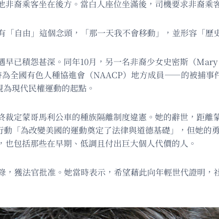
他非裔乘客坐在後方。當白人座位坐滿後，司機要求非裔乘
只有「自由」這個念頭，「那一天我不會移動」，並形容「歷
積怨甚深。同年10月，另一名非裔少女史密斯（Mary Lo
—當時為全國有色人種協進會（NAACP）地方成員——的被捕
舞台，被視為現代民權運動的起點。
終裁定蒙哥馬利公車的種族隔離制度違憲。她的辭世，距離蒙
爾文的行動「為改變美國的運動奠定了法律與道德基礎」，但她
，也包括那些在早期、低調且付出巨大個人代價的人。
捕紀錄，獲法官批准。她當時表示，希望藉此向年輕世代證明，