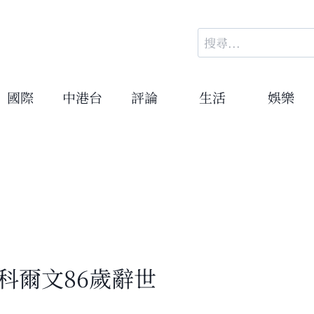
搜
尋
關
鍵
國際
中港台
評論
生活
娛樂
字:
科爾文86歲辭世