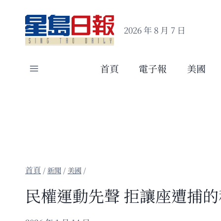
Skip
to
2026 年 8 月 7 日
content
首頁
電子報
美國
/
新聞
/
美國
/
民權運動先聲 拒讓座遭捕的