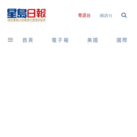
Skip
to
國語台
粵語台
content
首頁
電子報
美國
國際