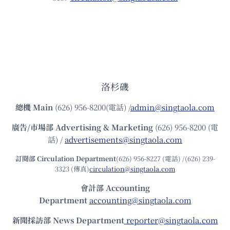
洛杉磯
總機
Main
(626) 956-8200(電話) /
admin@singtaola.com
廣告/市場部
Advertising & Marketing
(626) 956-8200 (電
話) /
advertisements@singtaola.com
訂閱部 Circulation Department
(626) 956-8227 (電話) /(626) 239-
3323 (傳真)
circulation@singtaola.com
會計部 Accounting
Department
accounting@singtaola.com
新聞採訪部 News Department
reporter@singtaola.com