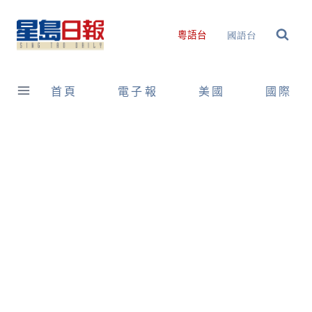
Skip
to
國語台
粵語台
content
首頁
電子報
美國
國際