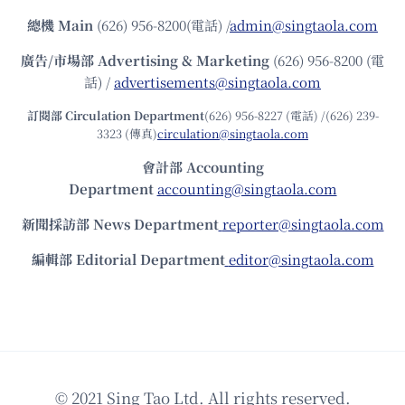
總機
Main
(626) 956-8200(電話) /
admin@singtaola.com
廣告/市場部
Advertising & Marketing
(626) 956-8200 (電
話) /
advertisements@singtaola.com
訂閱部 Circulation Department
(626) 956-8227 (電話) /(626) 239-
3323 (傳真)
circulation@singtaola.com
會計部 Accounting
Department
accounting@singtaola.com
新聞採訪部 News Department
reporter@singtaola.com
編輯部 Editorial Department
editor@singtaola.com
© 2021 Sing Tao Ltd. All rights reserved.