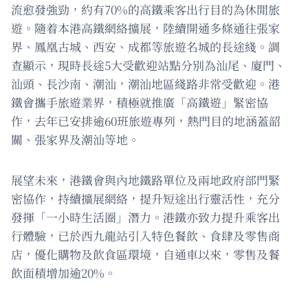
流愈發強勁，約有70%的高鐵乘客出行目的為休閒旅
遊。隨着本港高鐵網絡擴展，陸續開通多條通往張家
界、鳳凰古城、西安、成都等旅遊名城的長途綫。調
查顯示，現時長途5大受歡迎站點分別為汕尾、廈門、
汕頭、長沙南、潮汕，潮汕地區綫路非常受歡迎。港
鐵會攜手旅遊業界，積極就推廣「高鐵遊」緊密協
作，去年已安排逾60班旅遊專列，熱門目的地涵蓋韶
關、張家界及潮汕等地。
展望未來，港鐵會與內地鐵路單位及兩地政府部門緊
密協作，持續擴展網絡，提升短途出行靈活性，充分
發揮「一小時生活圈」潛力。港鐵亦致力提升乘客出
行體驗，已於西九龍站引入特色餐飲、食肆及零售商
店，優化購物及飲食區環境，自通車以來，零售及餐
飲面積增加逾20%。