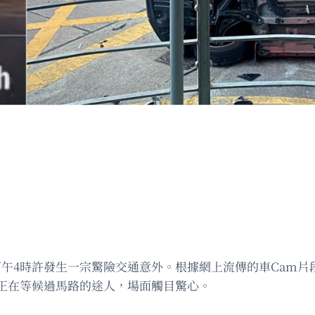
下午4時許發生一宗驚險交通意外。根據網上流傳的車Cam
正在等候過馬路的途人，場面觸目驚心。