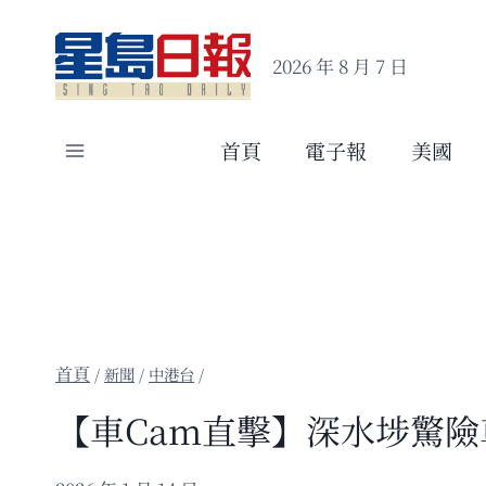
Skip
to
2026 年 8 月 7 日
content
首頁
電子報
美國
/
新聞
/
中港台
/
【車Cam直擊】深水埗驚險