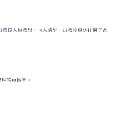
後由救援人員救出，兩人清醒，由救護車送往醫院治
出現嚴重擠塞。