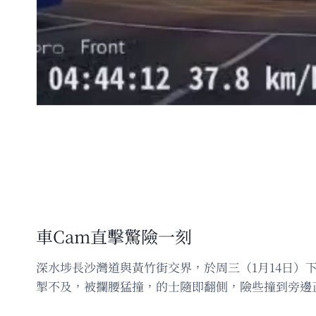
車Cam直擊驚險一刻
深水埗長沙灣道與黃竹街交界，於周三（1月14日）
掣不及，被攔腰猛撞，的士隨即翻側，險些撞到旁邊