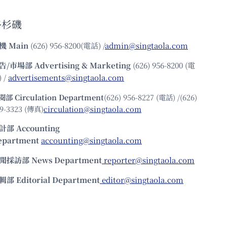
洛杉磯
機
Main
(626) 956-8200(電話) /
admin@singtaola.com
告/市場部
Advertising & Marketing
(626) 956-8200 (電
 /
advertisements@singtaola.com
閱部 Circulation Department
(626) 956-8227 (電話) /(626)
9-3323 (傳真)
circulation@singtaola.com
計部 Accounting
epartment
accounting@singtaola.com
聞採訪部 News Department
reporter@singtaola.com
輯部 Editorial Department
editor@singtaola.com