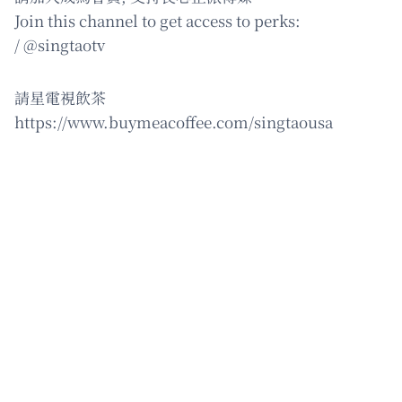
Join this channel to get access to perks:
/ @singtaotv
請星電視飲茶
https://www.buymeacoffee.com/singtaousa