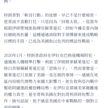
國。
特朗普對「斬首行動」的迷戀，早已不是什麼秘密，
他常說不喜歡打仗，只是因為「回報太低」。從當年
暗殺伊朗聖城旅指揮官蘇萊曼尼，到如今擄走委內瑞
拉總統馬杜羅，這種通過消除對手領導層來達成戰略
目標的手段，已成為美國和以色列的標誌性戰術。
2020年1月，特朗普政府在伊拉克巴格達機場附近，
通過無人機精準打擊，刺殺了伊朗將軍蘇萊曼尼。當
時白宮辯稱蘇萊曼尼是「恐怖分子」，然而事實是，
蘇萊曼尼只是做了美國一直在做的事情——通過在地
區內培植代理勢力來擴大影響力。他在敘利亞內戰中
幫助阿薩德政權扭轉局勢，在伊拉克填補美軍撤離後
的權力真空，甚至曾與美國在對抗塔利班時短暫合
作。換句話說，他不過是美國在中東戰略的一個對立
面的鏡像。