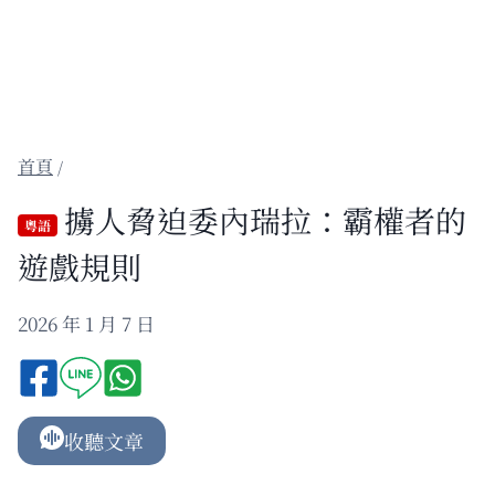
/
擄人脅迫委內瑞拉：霸權者的
粵語
遊戲規則
2026 年 1 月 7 日
收聽文章