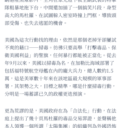
隊粗暴地拖下台，中間還加插了一個搞笑片段，身型
高大的馬杜羅、在試圖躲入密室時撞上門框，導致頭
部受傷、也失去逃匿的機會。
美國為這次行動找的理由，依然是那個老掉牙卻屢試
不爽的藉口——掃毒。彷彿只要高舉「打擊毒品、保
衛美國利益」的聖旗，任何暴行都能被正當化。從去
年9月以來，美國以掃毒為名，在加勒比海域部署了
包括福特號航空母艦在內的龐大兵力，總人數約1.5
萬，這是美軍數十年來在該地區最大規模的軍事部
署，其架勢之大，目標之精準，哪是什麼掃毒行動，
分明是一場蓄謀已久的政權更迭預演。
更為荒謬的是，美國政府在為「合法化」行動，在法
庭上提出了幾十頁馬杜羅的毒品交易罪證，並聲稱他
本人領導一個所謂「太陽集團」的組織列為外國恐怖