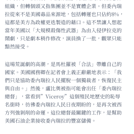
組織，但轉個頭又指集團並不是實體企業。但委內瑞
拉從來不是美國毒品來源地，包括轉運也只佔約8%，
這都是美方為政權更迭製造的藉口。這不禁讓人想起
當年美國以「大規模殺傷性武器」為由入侵伊拉克的
鬧劇，只是劇本稍作修改，演員換了一批，觀眾只能
黯然接受。
這場荒誕劇的高潮，是馬杜羅被「合法」帶離自己的
國家。美國國務卿在記者會上義正辭嚴地表示：「我
們只是協助委內瑞拉人民擺脫一個獨裁者，恢復民主
與自由。」然後，盧比奧被指可能會出任「委內瑞拉
總督」，當看到”Viceroy”這個殖民地歷史的恥辱
名銜時，彷彿委內瑞拉人民日夜期盼的，是再次被西
方列強剝削的命運。這位總督最關鍵的工作，是幫助
美國石油企業接收委內瑞拉的豐富儲備。