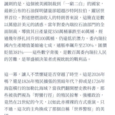
諷刺的是，這個被美國制裁到「一窮二白」的國家，
最新公布的石油探明儲量卻超越沙特阿拉伯，躍居世
界首位。對迷戀燃油收入的特朗普來說，這簡直是數
以萬億計美元的誘惑。當年對委內瑞拉石油部門的全
面制裁，導致其日產量從350萬桶暴跌至40萬桶，經
過幾年掙扎回升到100萬桶，仍遠低於潛力。委內瑞拉
國內生產總值萎縮逾七成，通脹率飆升至270%，匯價
貶值381%——這些數字背後，是數百萬委內瑞拉人民
的苦難，是華盛頓決策者虎視眈眈的戰利品。
這一幕，讓人不禁懷疑是否穿越了時空。這是2026年
嗎？還是1826年殖民擴張的黑暗年代？抑或是1726年
海盜橫行的加勒比海域？當我們翻開歷史教科書，那
些被我們視為「野蠻行徑」的殖民掠奪、強權政治，
竟然在21世紀的今天，以如此赤裸裸的方式重演。只
不過，這次的主角換成了那個自稱「世界警察」的美