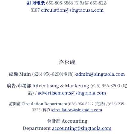
訂閱報紙
650-808-8866 或 短信 650-822-
8187
circulation@singtaousa.com
洛杉磯
總機
Main
(626) 956-8200(電話) /
admin@singtaola.com
廣告/市場部
Advertising & Marketing
(626) 956-8200 (電
話) /
advertisements@singtaola.com
訂閱部 Circulation Department
(626) 956-8227 (電話) /(626) 239-
3323 (傳真)
circulation@singtaola.com
會計部 Accounting
Department
accounting@singtaola.com