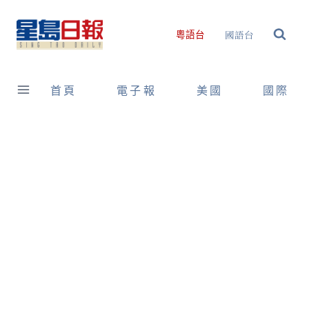
Skip
to
國語台
粵語台
content
首頁
電子報
美國
國際