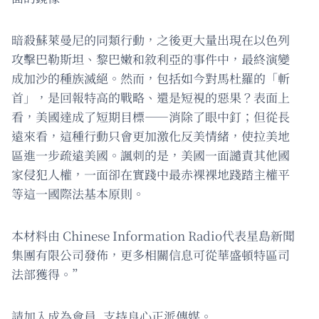
暗殺蘇萊曼尼的同類行動，之後更大量出現在以色列
攻擊巴勒斯坦、黎巴嫩和敘利亞的事件中，最終演變
成加沙的種族滅絕。然而，包括如今對馬杜羅的「斬
首」，是回報特高的戰略、還是短視的惡果？表面上
看，美國達成了短期目標——消除了眼中釘；但從長
遠來看，這種行動只會更加激化反美情緒，使拉美地
區進一步疏遠美國。諷刺的是，美國一面譴責其他國
家侵犯人權，一面卻在實踐中最赤裸裸地踐踏主權平
等這一國際法基本原則。
本材料由 Chinese Information Radio代表星島新聞
集團有限公司發佈，更多相關信息可從華盛頓特區司
法部獲得。”
請加入成為會員, 支持良心正派傳媒。