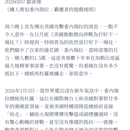
20260107 霍詠強
《擄人脅迫委內瑞拉：霸權者的遊戲規則》
周六晚上首先傳出美國攻擊委內瑞拉的消息，一點不
令人意外、在11月底《美國推動俄烏停戰為打好下一
場仗？》時提到，特朗普為的依然是打好下一場仗，
他們瞄中了自家的後花園、委內瑞拉，當時部署的兵
力、總人數約1.5萬，這是美軍數十年來在加勒比地區
最大規模軍事部署。也沒有震驚，但委國在沒有多少
抵抗下，總統馬杜羅被擄走、卻很意外。
2026年1月3日，當世界還沉浸在新年氣氛中，委內瑞
拉總統馬杜羅，這位在國際舞台上和美國對著幹廿多
年的強硬派領袖，竟被美國特種部隊從總統府直接
「劫走」。藉助大規模導彈攻擊造成硝煙彌漫時，沒
有驚心動魄的巷戰，甚至沒有像樣的抵抗——就像一
齣港產黑幫影片，主角在聚光燈下被全副武裝的特擊