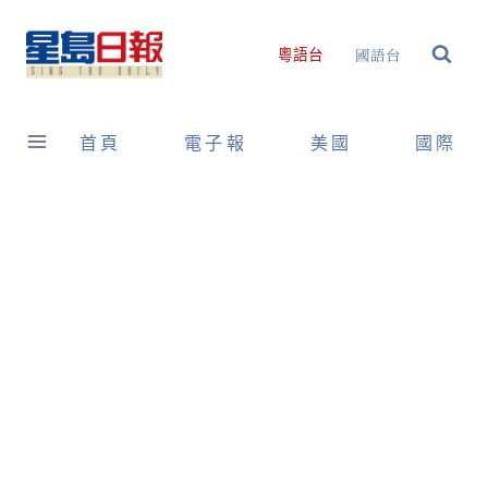
Skip
to
國語台
粵語台
content
首頁
電子報
美國
國際