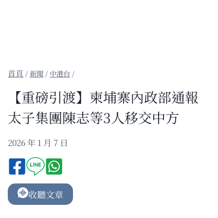
/
新聞
/
中港台
/
【重磅引渡】柬埔寨內政部通報
太子集團陳志等3人移交中方
2026 年 1 月 7 日
收聽文章