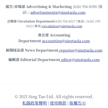
廣告/市場部
Advertising & Marketing
(626) 956-8200 (電
話) /
advertisements@singtaola.com
訂閱部 Circulation Department
(626) 956-8227 (電話) /(626) 239-
3323 (傳真)
circulation@singtaola.com
會計部 Accounting
Department
accounting@singtaola.com
新聞採訪部 News Department
reporter@singtaola.com
編輯部 Editorial Department
editor@singtaola.com
© 2021 Sing Tao Ltd. All rights reserved.
私隱政策聲明
|
使⽤條款
|
版權告⽰