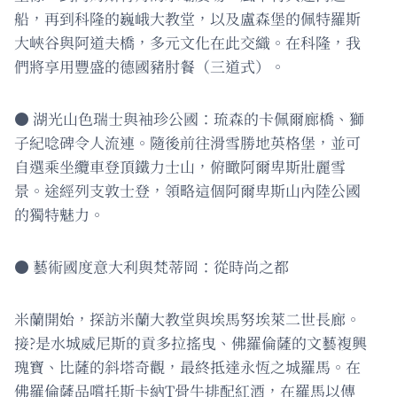
船，再到科隆的巍峨大教堂，以及盧森堡的佩特羅斯
大峽谷與阿道夫橋，多元文化在此交織。在科隆，我
們將享用豐盛的德國豬肘餐（三道式）。
● 湖光山色瑞士與袖珍公國：琉森的卡佩爾廊橋、獅
子紀唸碑令人流連。隨後前往滑雪勝地英格堡，並可
自選乘坐纜車登頂鐵力士山，俯瞰阿爾卑斯壯麗雪
景。途經列支敦士登，領略這個阿爾卑斯山內陸公國
的獨特魅力。
● 藝術國度意大利與梵蒂岡：從時尚之都
米蘭開始，探訪米蘭大教堂與埃馬努埃萊二世長廊。
接?是水城威尼斯的貢多拉搖曳、佛羅倫薩的文藝複興
瑰寶、比薩的斜塔奇觀，最終抵達永恆之城羅馬。在
佛羅倫薩品嚐托斯卡納T骨牛排配紅酒，在羅馬以傳