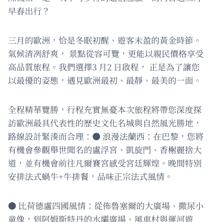
早春出行？
三月的歐洲，恰是冬眠初醒、遊客未盈的黃金時節。
氣候清冽舒爽， 景點從容可覽，更能以親民價格享受
高品質旅程。我們選擇3 月2 日啟程， 正是為了讓您
以最優的姿態，遇見歐洲最初、最靜、最美的一面。
全程精華覽勝，行程充實無憂本次旅程將帶您深度探
訪歐洲最具代表性的歷史文化名城與自然風光勝地，
路線設計緊湊而合理：● 浪漫法蘭西：在巴黎，您將
有機會參觀舉世聞名的盧浮宮、凱旋門、香榭麗捨大
道，並有機會前往凡爾賽宮感受宮廷輝煌。晚間特別
安排法式蝸牛+牛排餐，品味正宗法式風情。
● 比荷德盧四國風情：從佈魯塞爾的大廣場、撒尿小
童像，到阿姆斯特丹的水壩廣場、風車村與運河遊