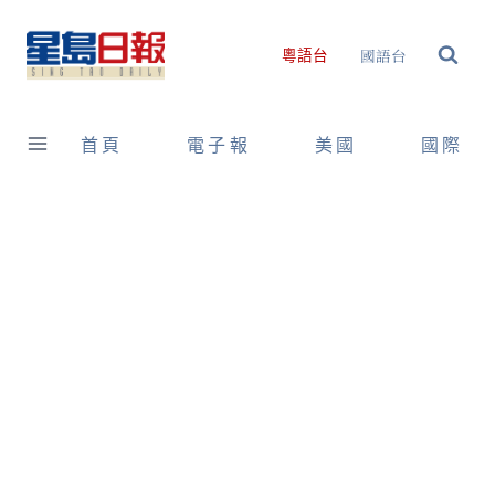
Skip
to
國語台
粵語台
content
首頁
電子報
美國
國際