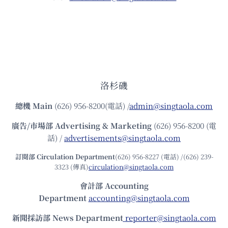
洛杉磯
總機
Main
(626) 956-8200(電話) /
admin@singtaola.com
廣告/市場部
Advertising & Marketing
(626) 956-8200 (電
話) /
advertisements@singtaola.com
訂閱部 Circulation Department
(626) 956-8227 (電話) /(626) 239-
3323 (傳真)
circulation@singtaola.com
會計部 Accounting
Department
accounting@singtaola.com
新聞採訪部 News Department
reporter@singtaola.com