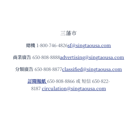
三藩市
總機
1-800-746-4826
sf@singtaousa.com
商業廣告
650-808-8888
advertising@singtaousa.com
分類廣告
650-808-8877
classified@singtaousa.com
訂閱報紙
650-808-8866 或 短信 650-822-
8187
circulation@singtaousa.com