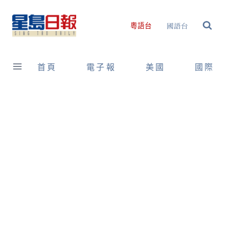
Skip
to
國語台
粵語台
content
首頁
電子報
美國
國際