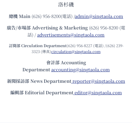
洛杉磯
總機
Main
(626) 956-8200(電話) /
admin@singtaola.com
廣告/市場部
Advertising & Marketing
(626) 956-8200 (電
話) /
advertisements@singtaola.com
訂閱部 Circulation Department
(626) 956-8227 (電話) /(626) 239-
3323 (傳真)
circulation@singtaola.com
會計部 Accounting
Department
accounting@singtaola.com
新聞採訪部 News Department
reporter@singtaola.com
編輯部 Editorial Department
editor@singtaola.com