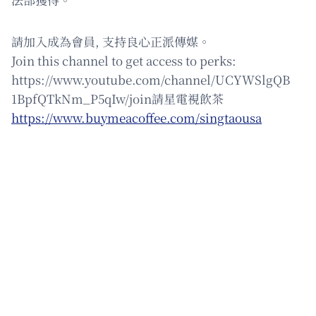
請加入成為會員, 支持良心正派傳媒。
Join this channel to get access to perks:
https://www.youtube.com/channel/UCYWSlgQB
1BpfQTkNm_P5qIw/join請星電視飲茶
https://www.buymeacoffee.com/singtaousa