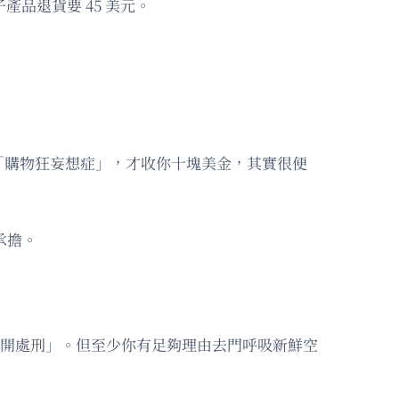
分電子產品退貨要 45 美元。
「購物狂妄想症」，才收你十塊美金，其實很便
承擔。
做「公開處刑」。但至少你有足夠理由去門呼吸新鮮空