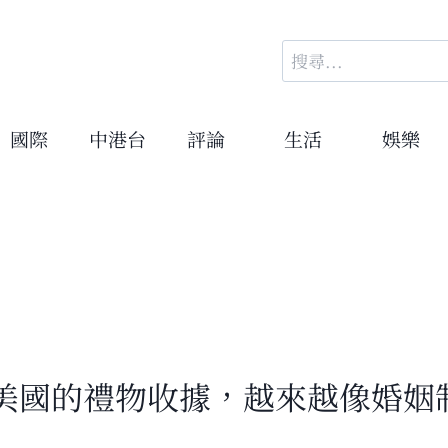
搜
尋
關
鍵
國際
中港台
評論
生活
娛樂
字:
美國的禮物收據，越來越像婚姻制