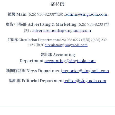
洛杉磯
總機
Main
(626) 956-8200(電話) /
admin@singtaola.com
廣告/市場部
Advertising & Marketing
(626) 956-8200 (電
話) /
advertisements@singtaola.com
訂閱部 Circulation Department
(626) 956-8227 (電話) /(626) 239-
3323 (傳真)
circulation@singtaola.com
會計部 Accounting
Department
accounting@singtaola.com
新聞採訪部 News Department
reporter@singtaola.com
編輯部 Editorial Department
editor@singtaola.com