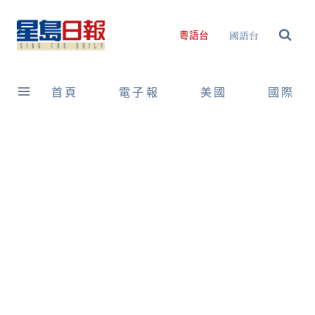
Skip
to
國語台
粵語台
content
首頁
電子報
美國
國際