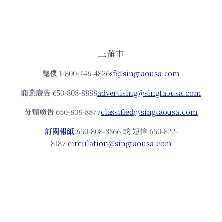
三藩市
總機
1-800-746-4826
sf@singtaousa.com
商業廣告
650-808-8888
advertising@singtaousa.com
分類廣告
650-808-8877
classified@singtaousa.com
訂閱報紙
650-808-8866 或 短信 650-822-
8187
circulation@singtaousa.com