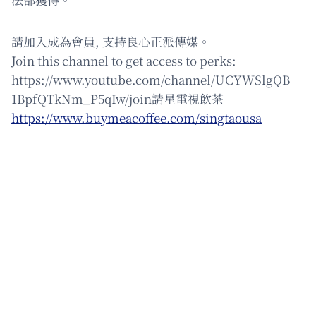
請加入成為會員, 支持良心正派傳媒。
Join this channel to get access to perks:
https://www.youtube.com/channel/UCYWSlgQB
1BpfQTkNm_P5qIw/join請星電視飲茶
https://www.buymeacoffee.com/singtaousa