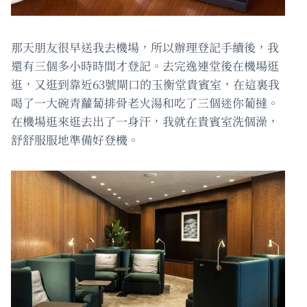
那天朋友很早送我去機場，所以辦理登記手續後，我
還有三個多小時時間才登記。去完逸連堂後在機場逛
逛，又逛到靠近63號閘口的玉衡堂貴賓室，在這裏我
喝了一大碗青蘿蔔排骨老火湯和吃了三個迷你葡撻。
在機場逛來逛去出了一身汗，我就在貴賓室洗個澡，
舒舒服服地準備好登機。