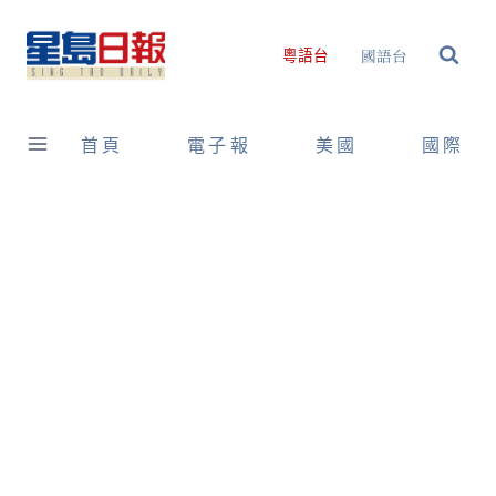
Skip
to
國語台
粵語台
content
首頁
電子報
美國
國際