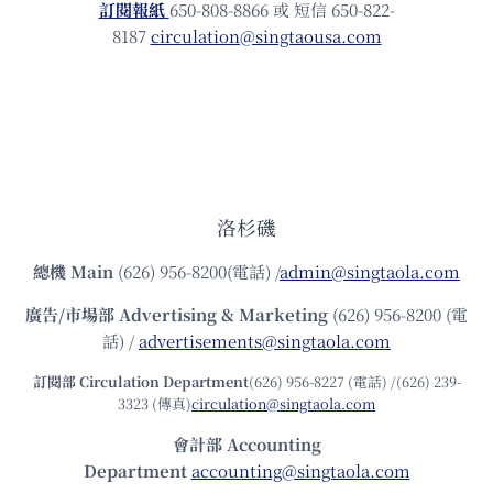
訂閱報紙
650-808-8866 或 短信 650-822-
8187
circulation@singtaousa.com
洛杉磯
總機
Main
(626) 956-8200(電話) /
admin@singtaola.com
廣告/市場部
Advertising & Marketing
(626) 956-8200 (電
話) /
advertisements@singtaola.com
訂閱部 Circulation Department
(626) 956-8227 (電話) /(626) 239-
3323 (傳真)
circulation@singtaola.com
會計部 Accounting
Department
accounting@singtaola.com