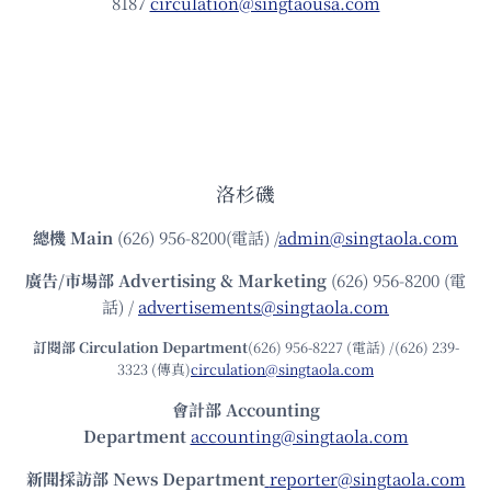
8187
circulation@singtaousa.com
洛杉磯
總機
Main
(626) 956-8200(電話) /
admin@singtaola.com
廣告/市場部
Advertising & Marketing
(626) 956-8200 (電
話) /
advertisements@singtaola.com
訂閱部 Circulation Department
(626) 956-8227 (電話) /(626) 239-
3323 (傳真)
circulation@singtaola.com
會計部 Accounting
Department
accounting@singtaola.com
新聞採訪部 News Department
reporter@singtaola.com