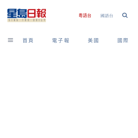
Skip
to
國語台
粵語台
content
首頁
電子報
美國
國際