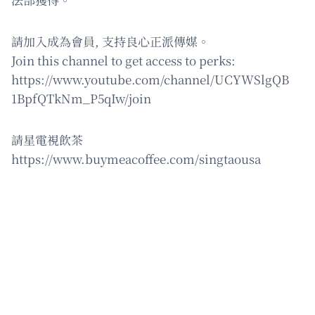
請加入成為會員, 支持良心正派傳媒。
Join this channel to get access to perks:
https://www.youtube.com/channel/UCYWSlgQB
1BpfQTkNm_P5qIw/join
請星電視飲茶
https://www.buymeacoffee.com/singtaousa