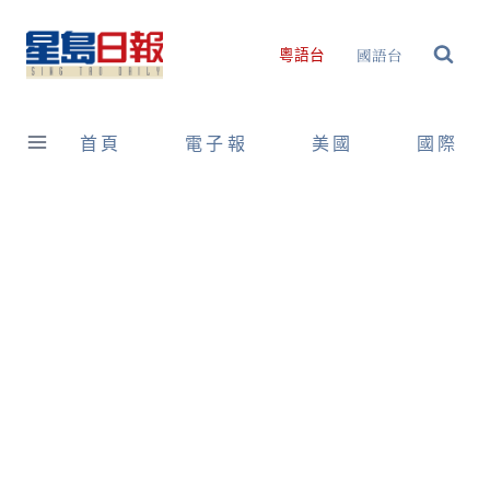
Skip
to
國語台
粵語台
content
首頁
電子報
美國
國際