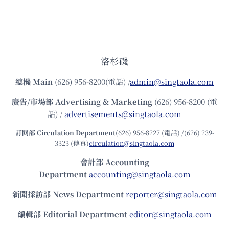
洛杉磯
總機
Main
(626) 956-8200(電話) /
admin@singtaola.com
廣告/市場部
Advertising & Marketing
(626) 956-8200 (電
話) /
advertisements@singtaola.com
訂閱部 Circulation Department
(626) 956-8227 (電話) /(626) 239-
3323 (傳真)
circulation@singtaola.com
會計部 Accounting
Department
accounting@singtaola.com
新聞採訪部 News Department
reporter@singtaola.com
編輯部 Editorial Department
editor@singtaola.com