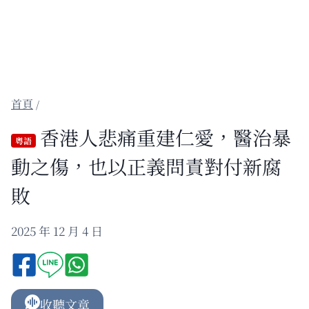
/
香港人悲痛重建仁愛，醫治暴
粵語
動之傷，也以正義問責對付新腐
敗
2025 年 12 月 4 日
收聽文章