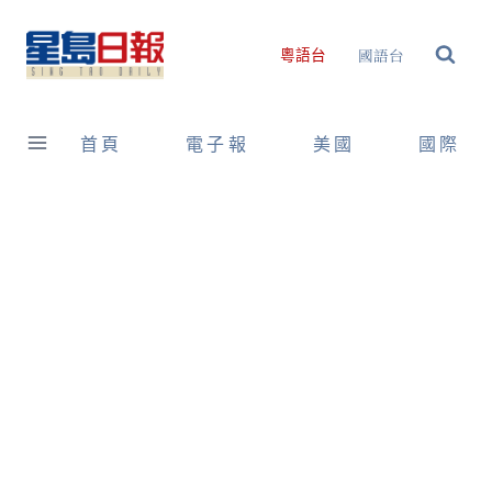
Skip
to
國語台
粵語台
content
首頁
電子報
美國
國際