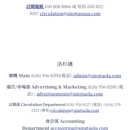
訂閱報紙
650-808-8866 或 短信 650-822-
8187
circulation@singtaousa.com
洛杉磯
總機
Main
(626) 956-8200(電話) /
admin@singtaola.com
廣告/市場部
Advertising & Marketing
(626) 956-8200 (電
話) /
advertisements@singtaola.com
訂閱部 Circulation Department
(626) 956-8227 (電話) /(626) 239-
3323 (傳真)
circulation@singtaola.com
會計部 Accounting
Department
accounting@singtaola.com