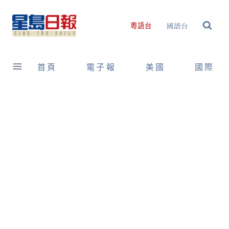
Skip
to
國語台
粵語台
content
首頁
電子報
美國
國際