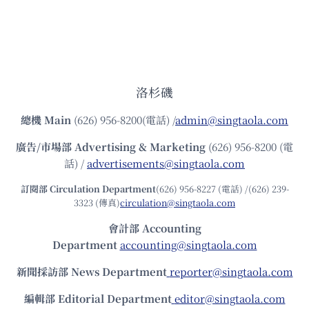
洛杉磯
總機
Main
(626) 956-8200(電話) /
admin@singtaola.com
廣告/市場部
Advertising & Marketing
(626) 956-8200 (電
話) /
advertisements@singtaola.com
訂閱部 Circulation Department
(626) 956-8227 (電話) /(626) 239-
3323 (傳真)
circulation@singtaola.com
會計部 Accounting
Department
accounting@singtaola.com
新聞採訪部 News Department
reporter@singtaola.com
編輯部 Editorial Department
editor@singtaola.com