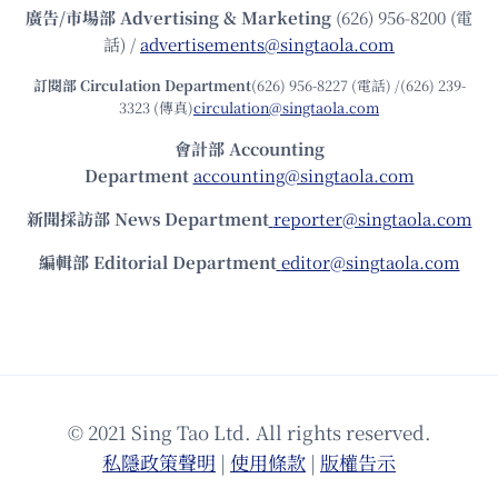
廣告/市場部
Advertising & Marketing
(626) 956-8200 (電
話) /
advertisements@singtaola.com
訂閱部 Circulation Department
(626) 956-8227 (電話) /(626) 239-
3323 (傳真)
circulation@singtaola.com
會計部 Accounting
Department
accounting@singtaola.com
新聞採訪部 News Department
reporter@singtaola.com
編輯部 Editorial Department
editor@singtaola.com
© 2021 Sing Tao Ltd. All rights reserved.
私隱政策聲明
|
使⽤條款
|
版權告⽰