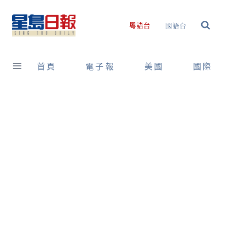
Skip
to
國語台
粵語台
content
首頁
電子報
美國
國際