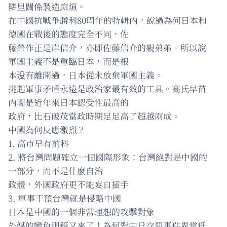
隣里關係製造麻煩。
在中國抗戰爭勝利80周年的特輯內，說過為何日本和
德國在戰後的態度完全不同，佐
藤榮作正是岸信介，亦即佐藤信介的親弟弟。所以說
軍國主義不是重臨日本，而是根
本没有離開過，日本從未放棄軍國主義。
挑起軍事矛盾永遠是政治家最有效的工具。高氏早苗
內閣是近年來日本認受性最高的
政府，比石破茂當政時期足足高了超越兩成。
中國為何反應激烈？
1. 高市早有前科
2. 將台灣問題確立一個國際形象：台灣絕對是中國的
一部分，而不是什麼自治
政體，外國政府更不能妄自插手
3. 軍事干預台灣就是侵略中國
日本是中國的一個非常理想的攻擊對象
外媒的變色眼鏡又來了！為何對中日交惡事件異常低