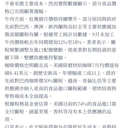
不會承擔主要成本。然而實際數據顯示，部分食品價
格已出現顯著漲幅。
牛肉方面，近幾個月價格持續攀升，部分原因與政府
先前對巴西、澳洲、新西蘭與烏拉圭等主要供應國加
徵高額關稅有關。根據勞工統計局數據，9月未加工
牛肉價格較去年同期增加12%至18%。業者表示，關
稅頻繁調整及進口配額變動，使產業對長期投資的意
願下降，整體供應維持緊縮。
咖啡價格也明顯走高。美國研磨烘焙咖啡7月均價達每
磅8.41美元，創歷史新高，年增幅達三成以上。政府
先前對巴西咖啡徵50%關稅，越南、哥倫比亞等主要
供應國亦納入更高的食品進口關稅範圍，使烘焙商與
零售端成本全面提高。
根據稅務基金會估算，美國目前約74%的食品進口需
支付關稅，涵蓋茶葉、香料等沒有本土供應鏈的品
項。
白宮表示，此次豁免措施旨在降低民生成本，並將持