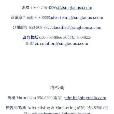
總機
1-800-746-4826
sf@singtaousa.com
商業廣告
650-808-8888
advertising@singtaousa.com
分類廣告
650-808-8877
classified@singtaousa.com
訂閱報紙
650-808-8866 或 短信 650-822-
8187
circulation@singtaousa.com
洛杉磯
總機
Main
(626) 956-8200(電話) /
admin@singtaola.com
廣告/市場部
Advertising & Marketing
(626) 956-8200 (電
話) /
advertisements@singtaola.com