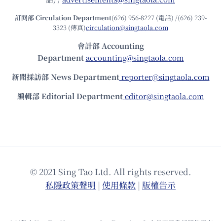
訂閱部 Circulation Department
(626) 956-8227 (電話) /(626) 239-
3323 (傳真)
circulation@singtaola.com
會計部 Accounting
Department
accounting@singtaola.com
新聞採訪部 News Department
reporter@singtaola.com
編輯部 Editorial Department
editor@singtaola.com
© 2021 Sing Tao Ltd. All rights reserved.
私隱政策聲明
|
使⽤條款
|
版權告⽰