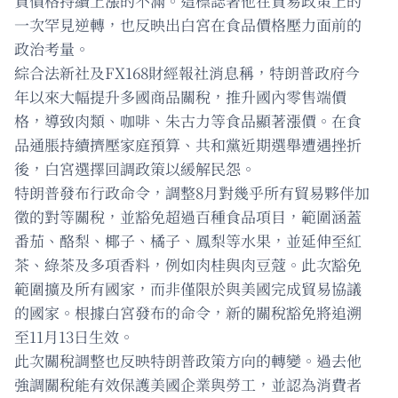
貨價格持續上漲的不滿。這標誌著他在貿易政策上的
一次罕見逆轉，也反映出白宮在食品價格壓力面前的
政治考量。
綜合法新社及FX168財經報社消息稱，特朗普政府今
年以來大幅提升多國商品關稅，推升國內零售端價
格，導致肉類、咖啡、朱古力等食品顯著漲價。在食
品通脹持續擠壓家庭預算、共和黨近期選舉遭遇挫折
後，白宮選擇回調政策以緩解民怨。
特朗普發布行政命令，調整8月對幾乎所有貿易夥伴加
徵的對等關稅，並豁免超過百種食品項目，範圍涵蓋
番茄、酪梨、椰子、橘子、鳳梨等水果，並延伸至紅
茶、綠茶及多項香料，例如肉桂與肉豆蔻。此次豁免
範圍擴及所有國家，而非僅限於與美國完成貿易協議
的國家。根據白宮發布的命令，新的關稅豁免將追溯
至11月13日生效。
此次關稅調整也反映特朗普政策方向的轉變。過去他
強調關稅能有效保護美國企業與勞工，並認為消費者