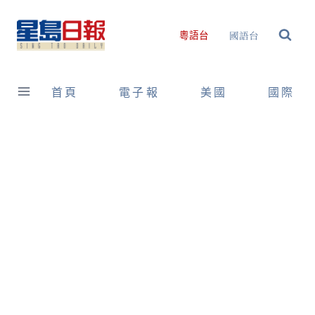
Skip
to
國語台
粵語台
content
首頁
電子報
美國
國際