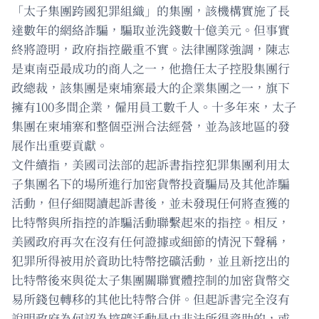
「太子集團跨國犯罪組織」的集團，該機構實施了長
達數年的網絡詐騙，騙取並洗錢數十億美元。但事實
終將證明，政府指控嚴重不實。法律團隊強調，陳志
是東南亞最成功的商人之一，他擔任太子控股集團行
政總裁，該集團是柬埔寨最大的企業集團之一，旗下
擁有100多間企業，僱用員工數千人。十多年來，太子
集團在柬埔寨和整個亞洲合法經營，並為該地區的發
展作出重要貢獻。
文件續指，美國司法部的起訴書指控犯罪集團利用太
子集團名下的場所進行加密貨幣投資騙局及其他詐騙
活動，但仔細閱讀起訴書後，並未發現任何將查獲的
比特幣與所指控的詐騙活動聯繫起來的指控。相反，
美國政府再次在沒有任何證據或細節的情況下聲稱，
犯罪所得被用於資助比特幣挖礦活動，並且新挖出的
比特幣後來與從太子集團關聯實體控制的加密貨幣交
易所錢包轉移的其他比特幣合併。但起訴書完全沒有
說明政府為何認為挖礦活動是由非法所得資助的，或