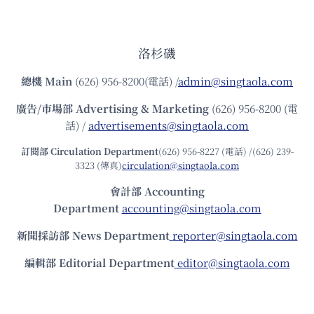
洛杉磯
總機
Main
(626) 956-8200(電話) /
admin@singtaola.com
廣告/市場部
Advertising & Marketing
(626) 956-8200 (電
話) /
advertisements@singtaola.com
訂閱部 Circulation Department
(626) 956-8227 (電話) /(626) 239-
3323 (傳真)
circulation@singtaola.com
會計部 Accounting
Department
accounting@singtaola.com
新聞採訪部 News Department
reporter@singtaola.com
編輯部 Editorial Department
editor@singtaola.com