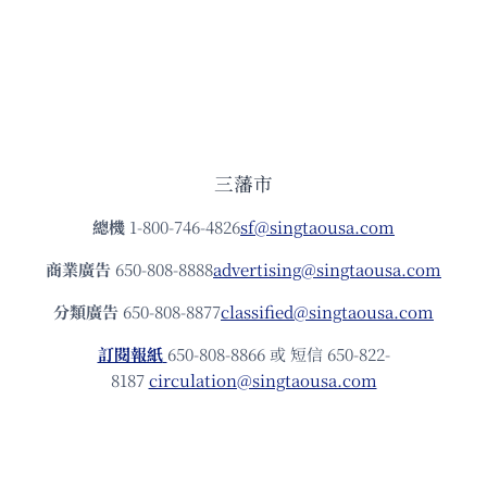
三藩市
總機
1-800-746-4826
sf@singtaousa.com
商業廣告
650-808-8888
advertising@singtaousa.com
分類廣告
650-808-8877
classified@singtaousa.com
訂閱報紙
650-808-8866 或 短信 650-822-
8187
circulation@singtaousa.com