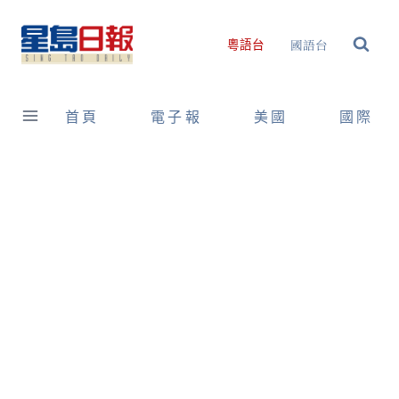
Skip
to
國語台
粵語台
content
首頁
電子報
美國
國際