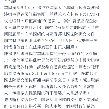
本報訊
美國司法部10月中指控柬埔寨太子集團行政總裁陳志
涉嫌主導跨國詐騙集團，並尋求充公其名下共127271
枚比特幣，市值高達150億美元，案件震撼國際金融
界。原本要在11月18日前提出解凍申請的陳志，已在
期限屆滿前向美國紐約東區聯邦地區法院提交文件，
請求將申請期限延後至2026年1月19日，這亦是美英
制裁後他首次在法律層面作出正式回應。
陳志律師團隊提交美國法院的一份長達5頁的文件顯
示，律師團隊指此案是美國司法部號稱史上最大規模
的資產充公行動，涉及數百億資產追蹤。陳志委託律
師事務所Boies Schiller Flexner向紐約東區聯邦地
區法院提交延後解凍申請期限60日。據悉，陳志聘請
的是美國知名律所，該所曾代表多名高知名度當事
人，包括捲入性醜聞的荷里活製片人韋恩斯坦。
據法新社綜合報道，陳志法律團隊的文件指，美國政
府10月14日的指控稱，陳志主導一個被財政部稱為