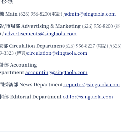
洛杉磯
機
Main
(626) 956-8200(電話) /
admin@singtaola.com
告/市場部
Advertising & Marketing
(626) 956-8200 (電
 /
advertisements@singtaola.com
閱部 Circulation Department
(626) 956-8227 (電話) /(626)
9-3323 (傳真)
circulation@singtaola.com
計部 Accounting
epartment
accounting@singtaola.com
聞採訪部 News Department
reporter@singtaola.com
輯部 Editorial Department
editor@singtaola.com