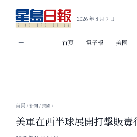
Skip
to
2026 年 8 月 7 日
content
首頁
電子報
美國
/
新聞
/
美國
/
美軍在西半球展開打擊販毒