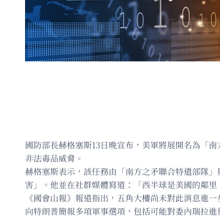
國防部長赫格塞斯13日晚宣布，美軍將展開名為「南方
非法毒品威脅。
赫格塞斯表示，該任務由「南方之矛聯合特遣部隊」
害」。他並在社群媒體寫道：「西半球是美國的鄰里
《國會山報》報道指出，五角大樓尚未對此消息進一步評
向特朗普簡報多項軍事選項，包括可能對委內瑞拉進