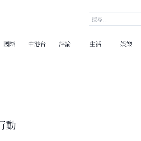
搜
尋
關
鍵
國際
中港台
評論
生活
娛樂
字:
行動