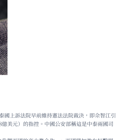
被捕，泰國上訴法院早前維持憲法法院裁決，即佘智江引
.8億美元）的指控。中國公安部稱這是中泰兩國司