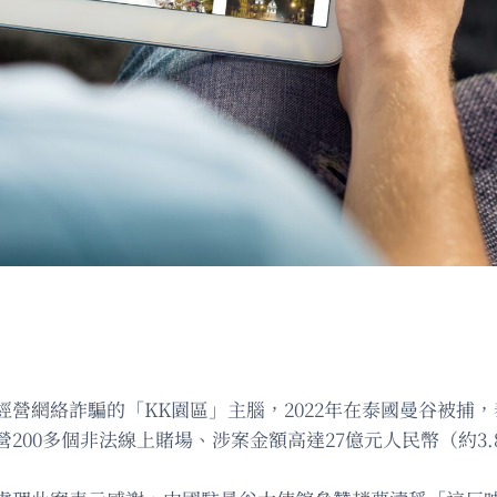
在緬甸經營網絡詐騙的「KK園區」主腦，2022年在泰國曼谷
營200多個非法線上賭場、涉案金額高達27億元人民幣（約3