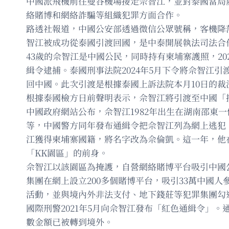
中國派飛機前往曼谷機場接走佘智江，並對泰國當局
絡賭博和網絡詐騙等組織犯罪方面合作。
路透社報道，中國公安部透過微信公眾號稱，客機降
智江被成功從泰國引渡回國，是中泰開展執法司法合
43歲的佘智江是中國公民，同時持有柬埔寨護照，2
緝令逮捕。泰國刑事法院2024年5月下令將佘智江
回中國。此次引渡是根據泰國上訴法院本月10日的裁
根據泰國檢方日前聲明表示，佘智江將引渡至中國「
中國政府網站公布，佘智江1982年出生在湖南邵東
等，中國警方同年發布通緝令把佘智江列為網上逃犯，
江獲得柬埔寨國籍，將名字改為佘倫凱。這一年，他
「KK園區」的前身。
佘智江以該園區為掩護，自營網絡賭博平台吸引中國
集團在網上設立200多個賭博平台，吸引33萬中國
活動，並與境內外非法支付、地下錢莊等犯罪集團勾
國際刑警2021年5月向佘智江發布「紅色通緝令」。通
數金額已被轉到境外。