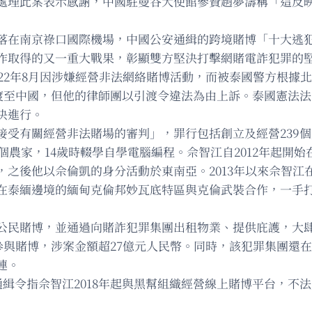
處理此案表示感謝，中國駐曼谷大使館參贊趙夢濤稱「這反
落在南京祿口國際機場，中國公安通緝的跨境賭博「十大逃
作取得的又一重大戰果，彰顯雙方堅決打擊網賭電詐犯罪的
022年8月因涉嫌經營非法網絡賭博活動，而被泰國警方根據
引渡至中國，但他的律師團以引渡令違法為由上訴。泰國憲法法
決進行。
接受有關經營非法賭場的審判」，罪行包括創立及經營239
一個農家，14歲時輟學自學電腦編程。佘智江自2012年起開
之後他以佘倫凱的身分活動於東南亞。2013年以來佘智江在
在泰緬邊境的緬甸克倫邦妙瓦底特區與克倫武裝合作，一手
公民賭博，並通過向賭詐犯罪集團出租物業、提供庇護，大
人參與賭博，涉案金額超27億元人民幣。同時，該犯罪集團還
連。
緝令指佘智江2018年起與黑幫組織經營線上賭博平台，不法所得