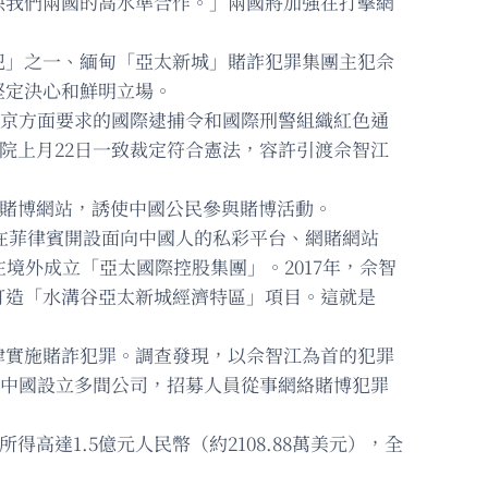
映我們兩國的高水準合作。」兩國將加強在打擊網
犯」之一、緬甸「亞太新城」賭詐犯罪集團主犯佘
堅定決心和鮮明立場。
北京方面要求的國際逮捕令和國際刑警組織紅色通
院上月22日一致裁定符合憲法，容許引渡佘智江
個賭博網站，誘使中國公民參與賭博活動。
始在菲律賓開設面向中國人的私彩平台、網賭網站
境外成立「亞太國際控股集團」。2017年，佘智
打造「水溝谷亞太新城經濟特區」項目。這就是
肆實施賭詐犯罪。調查發現，以佘智江為首的犯罪
在中國設立多間公司，招募人員從事網絡賭博犯罪
高達1.5億元人民幣（約2108.88萬美元），全