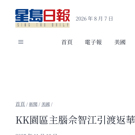
Skip
to
2026 年 8 月 7 日
content
首頁
電子報
美國
/
新聞
/
美國
/
KK園區主腦佘智江引渡返