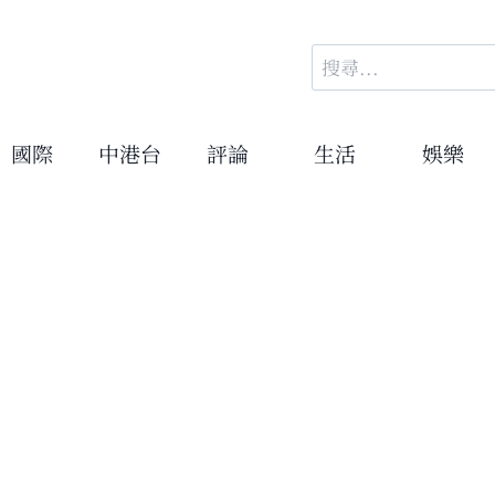
搜
尋
關
鍵
國際
中港台
評論
生活
娛樂
字:
華