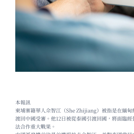
本報訊
柬埔寨籍華人佘智江（She Zhijiang）被指是
渡回中國受審。他12日被從泰國引渡回國，將面臨經
法合作重大戰果。