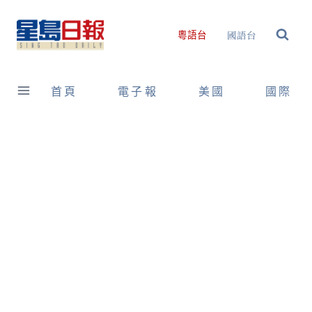
Skip
to
國語台
粵語台
content
首頁
電子報
美國
國際