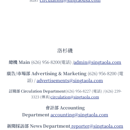
洛杉磯
總機
Main
(626) 956-8200(電話) /
admin@singtaola.com
廣告/市場部
Advertising & Marketing
(626) 956-8200 (電
話) /
advertisements@singtaola.com
訂閱部 Circulation Department
(626) 956-8227 (電話) /(626) 239-
3323 (傳真)
circulation@singtaola.com
會計部 Accounting
Department
accounting@singtaola.com
新聞採訪部 News Department
reporter@singtaola.com