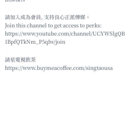
請加入成為會員, 支持良心正派傳媒。
Join this channel to get access to perks:
https://www.youtube.com/channel/UCYWSlgQB
1BpfQTkNm_P5qIw/join
請星電視飲茶
https://www.buymeacoffee.com/singtaousa