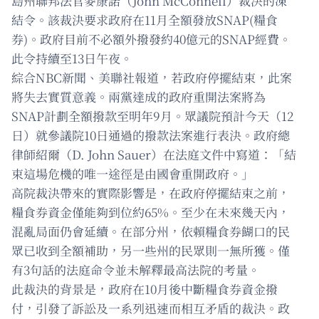
島州聯邦法官麥康諾（John McConnell）裁決的凍
結令。該裁決要求政府在11月全額發放SNAP(糧食
券)。政府目前不必額外撥發約40億元的SNAP經費。
此令持續至13日午夜。
綜合NBC新聞、美聯社報道，若政府停擺結束，此案
將失去實質意義。兩黨達成的政府重開法案將為
SNAP計劃全額撥款至明年9月。眾議院預計今天（12
日）就參議院10日通過的撥款法案進行表決。政府總
律師紹爾（D. John Sauer）在法庭文件中寫道：「結
束這場危機的唯一途徑是由國會重開政府。」
高院裁決帶來的實際影響是，在政府停擺結束之前，
糧食券資金僅能夠到位約65%。至少在未來幾天內，
混亂局面仍會延續。在部分州，依賴糧食券餬口的民
眾已收到全額補助，另一些州的民眾則一無所獲。僅
有3句話的法庭命令並未解釋最高法院的考量。
此裁決的背景是，政府在10月後中斷糧食券資金撥
付，引發了訴訟及一系列迅速而相互矛盾的裁決。政