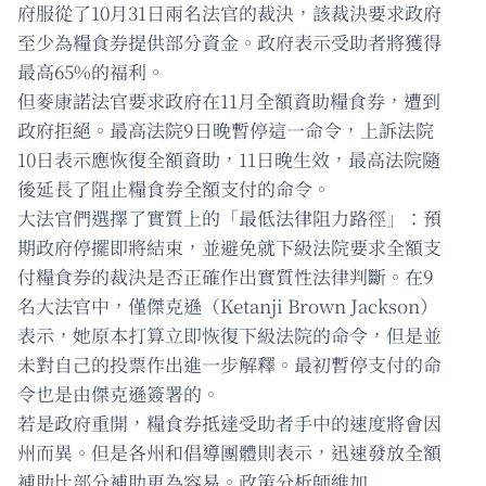
府服從了10月31日兩名法官的裁決，該裁決要求政府
至少為糧食券提供部分資金。政府表示受助者將獲得
最高65%的福利。
但麥康諾法官要求政府在11月全額資助糧食券，遭到
政府拒絕。最高法院9日晚暫停這一命令，上訴法院
10日表示應恢復全額資助，11日晚生效，最高法院隨
後延長了阻止糧食券全額支付的命令。
大法官們選擇了實質上的「最低法律阻力路徑」：預
期政府停擺即將結束，並避免就下級法院要求全額支
付糧食券的裁決是否正確作出實質性法律判斷。在9
名大法官中，僅傑克遜（Ketanji Brown Jackson）
表示，她原本打算立即恢復下級法院的命令，但是並
未對自己的投票作出進一步解釋。最初暫停支付的命
令也是由傑克遜簽署的。
若是政府重開，糧食券抵達受助者手中的速度將會因
州而異。但是各州和倡導團體則表示，迅速發放全額
補助比部分補助更為容易。政策分析師維加