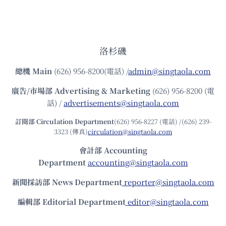
洛杉磯
總機
Main
(626) 956-8200(電話) /
admin@singtaola.com
廣告/市場部
Advertising & Marketing
(626) 956-8200 (電
話) /
advertisements@singtaola.com
訂閱部 Circulation Department
(626) 956-8227 (電話) /(626) 239-
3323 (傳真)
circulation@singtaola.com
會計部 Accounting
Department
accounting@singtaola.com
新聞採訪部 News Department
reporter@singtaola.com
編輯部 Editorial Department
editor@singtaola.com