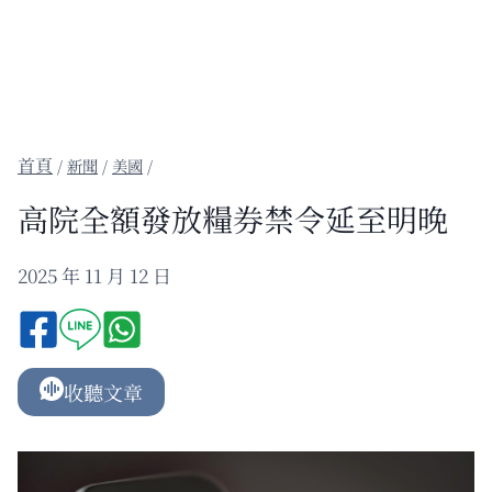
/
新聞
/
美國
/
高院全額發放糧券禁令延至明晚
2025 年 11 月 12 日
收聽文章