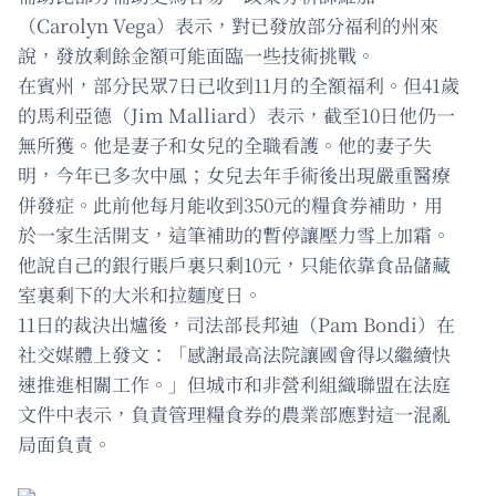
（Carolyn Vega）表示，對已發放部分福利的州來
說，發放剩餘金額可能面臨一些技術挑戰。
在賓州，部分民眾7日已收到11月的全額福利。但41歲
的馬利亞德（Jim Malliard）表示，截至10日他仍一
無所獲。他是妻子和女兒的全職看護。他的妻子失
明，今年已多次中風；女兒去年手術後出現嚴重醫療
併發症。此前他每月能收到350元的糧食券補助，用
於一家生活開支，這筆補助的暫停讓壓力雪上加霜。
他說自己的銀行賬戶裏只剩10元，只能依靠食品儲藏
室裏剩下的大米和拉麵度日。
11日的裁決出爐後，司法部長邦迪（Pam Bondi）在
社交媒體上發文：「感謝最高法院讓國會得以繼續快
速推進相關工作。」但城市和非營利組織聯盟在法庭
文件中表示，負責管理糧食券的農業部應對這一混亂
局面負責。