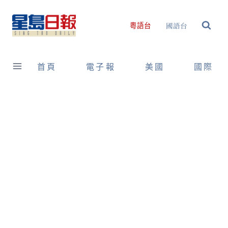
Skip
to
國語台
粵語台
content
首頁
電子報
美國
國際