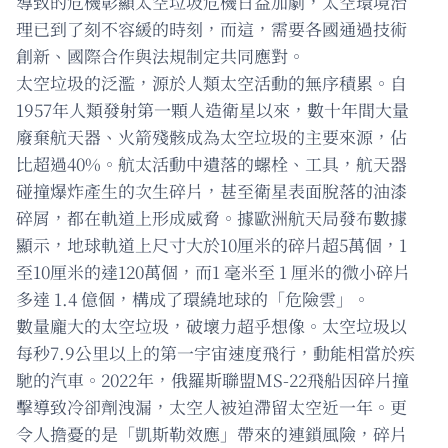
導致的危機彰顯太空垃圾危機日益加劇，太空環境治
理已到了刻不容緩的時刻，而這，需要各國通過技術
創新、國際合作與法規制定共同應對。
太空垃圾的泛濫，源於人類太空活動的無序積累。自
1957年人類發射第一顆人造衛星以來，數十年間大量
廢棄航天器、火箭殘骸成為太空垃圾的主要來源，佔
比超過40%。航太活動中遺落的螺栓、工具，航天器
碰撞爆炸產生的次生碎片，甚至衛星表面脫落的油漆
碎屑，都在軌道上形成威脅。據歐洲航天局發布數據
顯示，地球軌道上尺寸大於10厘米的碎片超5萬個，1
至10厘米的達120萬個，而1 毫米至 1 厘米的微小碎片
多達 1.4 億個，構成了環繞地球的「危險雲」。
數量龐大的太空垃圾，破壞力超乎想像。太空垃圾以
每秒7.9公里以上的第一宇宙速度飛行，動能相當於疾
馳的汽車。2022年，俄羅斯聯盟MS-22飛船因碎片撞
擊導致冷卻劑洩漏，太空人被迫滯留太空近一年。更
令人擔憂的是「凱斯勒效應」帶來的連鎖風險，碎片