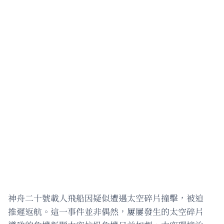
神舟二十號載人飛船因疑似遭遇太空碎片撞擊，被迫
推遲返航。這一事件並非偶然，屢屢發生的太空碎片