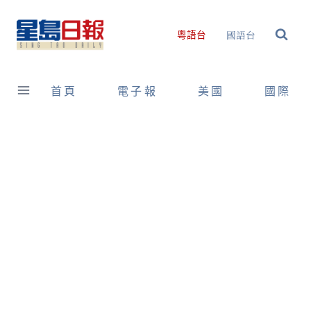
Skip
to
國語台
粵語台
content
首頁
電子報
美國
國際