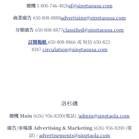
總機
1-800-746-4826
sf@singtaousa.com
商業廣告
650-808-8888
advertising@singtaousa.com
分類廣告
650-808-8877
classified@singtaousa.com
訂閱報紙
650-808-8866 或 短信 650-822-
8187
circulation@singtaousa.com
洛杉磯
總機
Main
(626) 956-8200(電話) /
admin@singtaola.com
廣告/市場部
Advertising & Marketing
(626) 956-8200 (電
話) /
advertisements@singtaola.com