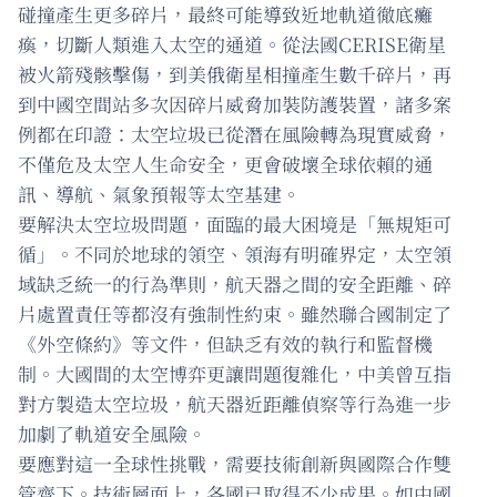
碰撞產生更多碎片，最終可能導致近地軌道徹底癱
瘓，切斷人類進入太空的通道。從法國CERISE衛星
被火箭殘骸擊傷，到美俄衛星相撞產生數千碎片，再
到中國空間站多次因碎片威脅加裝防護裝置，諸多案
例都在印證：太空垃圾已從潛在風險轉為現實威脅，
不僅危及太空人生命安全，更會破壞全球依賴的通
訊、導航、氣象預報等太空基建。
要解決太空垃圾問題，面臨的最大困境是「無規矩可
循」。不同於地球的領空、領海有明確界定，太空領
域缺乏統一的行為準則，航天器之間的安全距離、碎
片處置責任等都沒有強制性約束。雖然聯合國制定了
《外空條約》等文件，但缺乏有效的執行和監督機
制。大國間的太空博弈更讓問題復雜化，中美曾互指
對方製造太空垃圾，航天器近距離偵察等行為進一步
加劇了軌道安全風險。
要應對這一全球性挑戰，需要技術創新與國際合作雙
管齊下。技術層面上，各國已取得不少成果。如中國