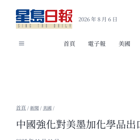
Skip
to
2026 年 8 月 6 日
content
首頁
電子報
美國
/
新聞
/
美國
/
中國強化對美墨加化學品出