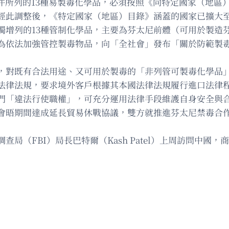
附件所列的13種易製毒化學品，必須按照《向特定國家（地
經此調整後，《特定國家（地區）目錄》涵蓋的國家已擴大
獨增列的13種管制化學品，主要為芬太尼前體（可用於製造
為依法加強管控製毒物品，向「全社會」發布「關於防範製
，對既有合法用途、又可用於製毒的「非列管可製毒化學品
法律法規，要求境外客戶根據其本國法律法規履行進口法律
門「違法行使職權」，可充分運用法律手段維護自身安全與
會晤期間達成延長貿易休戰協議，雙方就推進芬太尼禁毒合作
局（FBI）局長巴特爾（Kash Patel）上周訪問中國