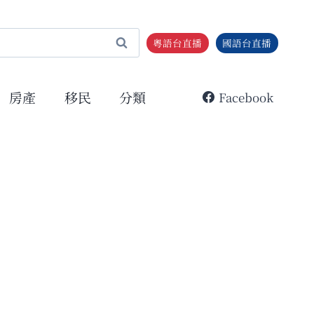
粵語台直播
國語台直播
房產
移民
分類
Facebook