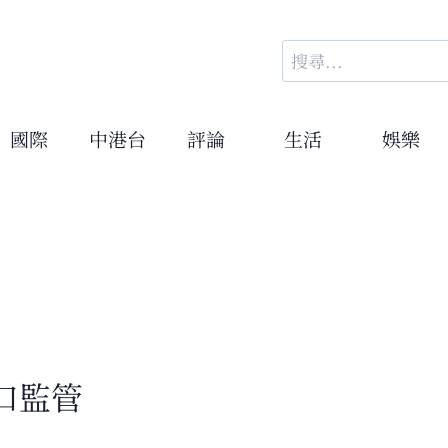
搜
尋
關
鍵
國際
中港台
評論
生活
娛樂
字:
口監管