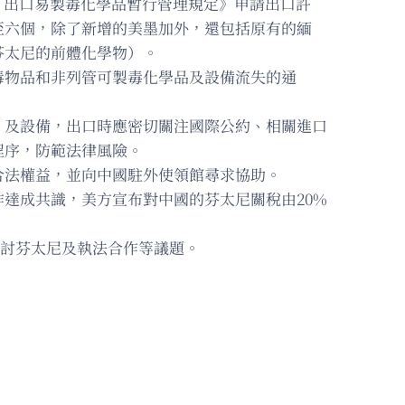
區）出口易製毒化學品暫行管理規定》申請出口許
至六個，除了新增的美墨加外，還包括原有的緬
芬太尼的前體化學物）。
毒物品和非列管可製毒化學品及設備流失的通
」及設備，出口時應密切關注國際公約、相關進口
程序，防範法律風險。
合法權益，並向中國駐外使領館尋求協助。
達成共識，美方宣布對中國的芬太尼關稅由20%
，商討芬太尼及執法合作等議題。