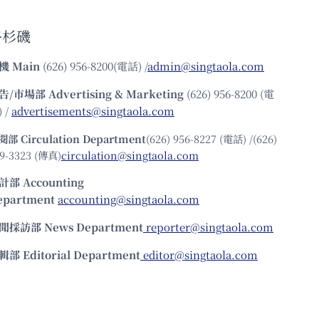
洛杉磯
機
Main
(626) 956-8200(電話) /
admin@singtaola.com
告/市場部
Advertising & Marketing
(626) 956-8200 (電
 /
advertisements@singtaola.com
閱部 Circulation Department
(626) 956-8227 (電話) /(626)
9-3323 (傳真)
circulation@singtaola.com
計部 Accounting
epartment
accounting@singtaola.com
聞採訪部 News Department
reporter@singtaola.com
輯部 Editorial Department
editor@singtaola.com