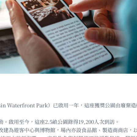
sin Waterfront Park）已啟用一年，這座獲獎公園
啟用至今，這座2.5畝公園錄得19,200人次到訪。
改建為遊客中心與博物館，場內亦設食品館、製造商商店，