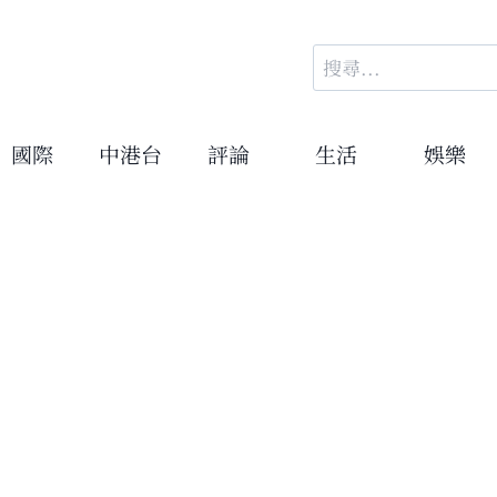
搜
尋
關
鍵
國際
中港台
評論
生活
娛樂
字: