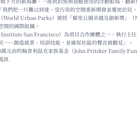
括草坡下方的新海灘、一座供釣魚與划艇使用的浮動船塢、翻新
g）說：「我們把一片難以到達、受污染的空間重新開發並還地於
 Urban Parks）頒授「鄰里公園卓越及創新獎」（Neigh
空間的國際組織。
 Institute San Francisco）為項目合作團體之一。執行
民——創造就業、培訓技能，並確保社區的聲音被聽見」。
翰普利茲克家族基金（John Pritzker Family Fund）提供
報訊