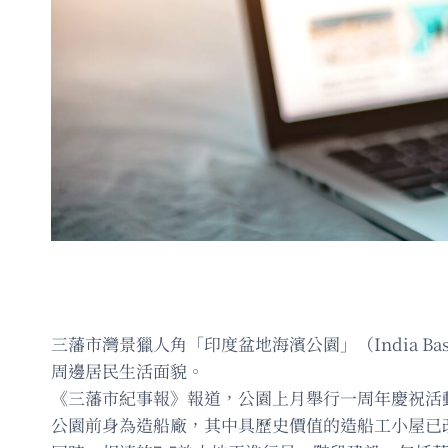
三藩市灣景獵人角「印度盆地海濱公園」（India Ba
周邊居民生活面貌。
《三藩市紀事報》報道，公園上月舉行一周年慶祝活動。
公園前身為造船廠，其中具歷史價值的造船工小屋已