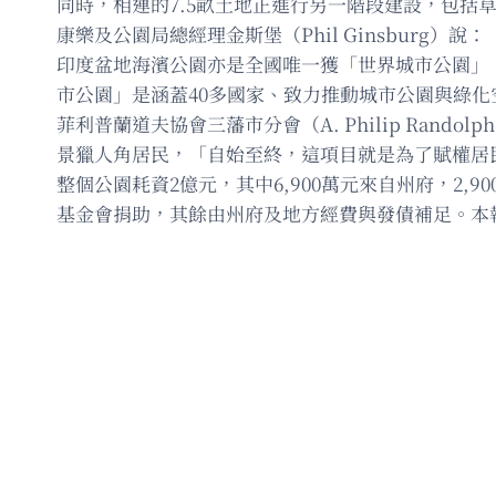
同時，相連的7.5畝土地正進行另一階段建設，包
康樂及公園局總經理金斯堡（Phil Ginsbur
印度盆地海濱公園亦是全國唯一獲「世界城市公園」（World
市公園」是涵蓋40多國家、致力推動城市公園與綠化
菲利普蘭道夫協會三藩市分會（A. Philip Randolph
景獵人角居民，「自始至終，這項目就是為了賦權居
整個公園耗資2億元，其中6,900萬元來自州府，2,900萬元由約
基金會捐助，其餘由州府及地方經費與發債補足。本