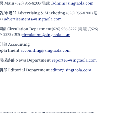
機
Main
(626) 956-8200(電話) /
admin@singtaola.com
告/市場部
Advertising & Marketing
(626) 956-8200 (電
 /
advertisements@singtaola.com
閱部 Circulation Department
(626) 956-8227 (電話) /(626)
9-3323 (傳真)
circulation@singtaola.com
計部 Accounting
epartment
accounting@singtaola.com
聞採訪部 News Department
reporter@singtaola.com
輯部 Editorial Department
editor@singtaola.com