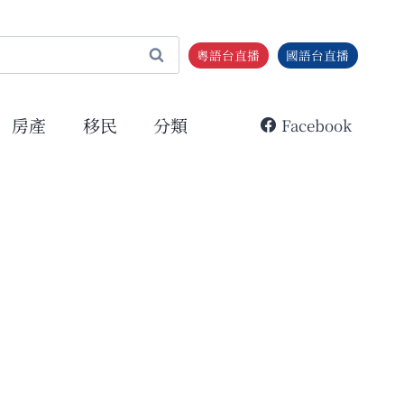
粵語台直播
國語台直播
房產
移民
分類
Facebook