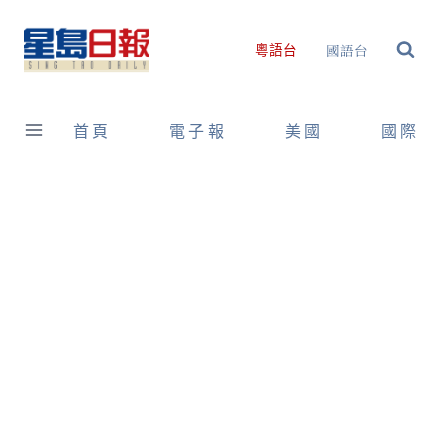
Skip
to
國語台
粵語台
content
首頁
電子報
美國
國際