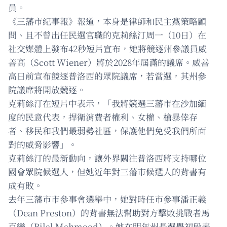
員。
《三藩市紀事報》報道，本身是律師和民主黨策略顧
問、且不曾出任民選官職的克莉絲汀周一（10日）在
社交媒體上發布42秒短片宣布，她將競逐州參議員威
善高（Scott Wiener）將於2028年屆滿的議席。威善
高日前宣布競逐普洛西的眾院議席，若當選，其州參
院議席將開放競逐。
克莉絲汀在短片中表示，「我將競選三藩市在沙加緬
度的民意代表，捍衛消費者權利、女權、槍暴倖存
者、移民和我們最弱勢社區，保護他們免受我們所面
對的威脅影響」。
克莉絲汀的最新動向，讓外界關注普洛西將支持哪位
國會眾院候選人，但她近年對三藩市候選人的背書有
成有敗。
去年三藩市市參事會選舉中，她對時任市參事潘正義
（Dean Preston）的背書無法幫助對方擊敗挑戰者馬
百樂（Bilal Mahmood）。她在明年州長選舉初段表