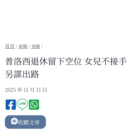
/
新聞
/
美國
/
普洛西退休留下空位 女兒不接手
另謀出路
2025 年 11 月 11 日
收聽文章