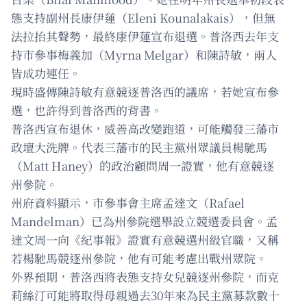
態支持副州長康伊蓮（Eleni Kounalakais），但無
法拉抬其聲勢，最終康伊蓮宣布退選。普洛西去年支
持市參事梅義加（Myrna Melgar）和陳詩敏，兩人
皆成功連任。
現時盛傳陳詩敏有意競逐普洛西的議席，若她宣布參
選，也許得到普洛西的背書。
普洛西宣布退休，威善高改變跑道，可能觸發三藩市
政壇大洗牌。代表三藩市的民主黨州眾議員楊馳馬
（Matt Haney）的政治顧問周一證實，他有意競逐
州參院。
州府資料顯示，市參事會主席孟達文（Rafael
Mandelman）已為州參院選舉設立競選委員會。孟
達文周一向《紀事報》證實有意競選州級官職，又稱
若楊馳馬競逐州參院，他有可能考慮出戰州眾院。
外界預期，普洛西將表態支持女兒競逐州參院，而克
莉絲汀可能將取得母親過去30年來為民主黨募款數十