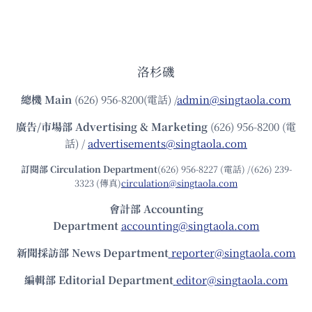
洛杉磯
總機
Main
(626) 956-8200(電話) /
admin@singtaola.com
廣告/市場部
Advertising & Marketing
(626) 956-8200 (電
話) /
advertisements@singtaola.com
訂閱部 Circulation Department
(626) 956-8227 (電話) /(626) 239-
3323 (傳真)
circulation@singtaola.com
會計部 Accounting
Department
accounting@singtaola.com
新聞採訪部 News Department
reporter@singtaola.com
編輯部 Editorial Department
editor@singtaola.com