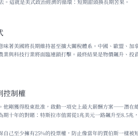
回去。這就是美式政治經濟的循環：短期甜頭換長期苦果。
武
意味著美國將長期維持甚至擴大關稅體系。中國、歐盟、加
農業與科技行業將面臨連鎖打擊。最終結果是物價飆升、投資信
到控制權
。他剛獲得股東批准，啟動一項史上最大薪酬方案——潛在總
期十年的對賭：特斯拉市值需從1兆美元一路飆升至8.5兆
保自己至少擁有25%的投票權，防止像當年的賈伯斯一樣被