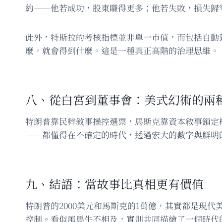
約——他若成功，股東賺得更多；他若失敗，損失歸
此外，特斯拉的考核指標並非單一市值，而包括自動
麼，就會得到什麼。這是一種真正高階的治理思維。
八、從白宮到董事會：美式幻術的兩
特朗普靠民粹敘事操控選票，馬斯克靠資本敘事鎖定
——都懂得在不確定的時代，透過宏大的數字與鮮明
九、結語：當故事比真相更有價值
特朗普的2000美元和馬斯克的1萬億，其實都是現
控制。看似風馬牛不相及，實則共同描繪了一個時代