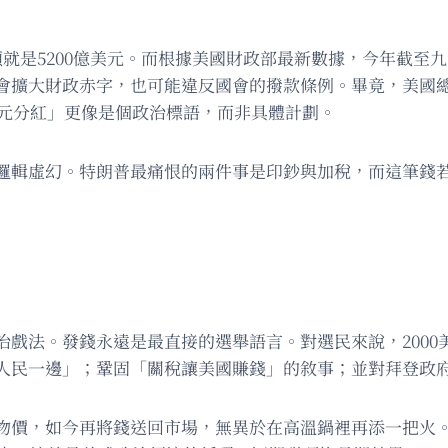
總額就是5200億美元。而根據美國財政部最新數據，今年截至
會擴大財政赤字，也可能違反國會的撥款條例。畢竟，美國
美元分紅」更像是個政治標語，而非具體計劃。
邏輯虛幻。特朗普最痛恨的兩件事是印鈔與加稅，而這筆錢
治戲法。發錢永遠是最直接的選舉語言。對選民來說，2000
人民一邊」；鞏固「關稅讓美國賺錢」的敘事；並對拜登政
物價，如今再將錢送回市場，無異於在高溫鍋裡再添一把火