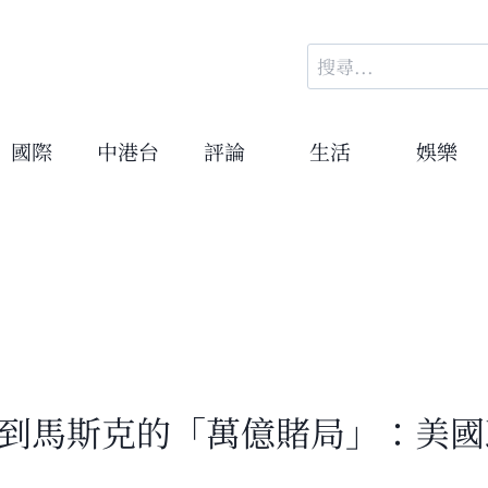
搜
尋
關
鍵
國際
中港台
評論
生活
娛樂
字:
到馬斯克的「萬億賭局」：美國