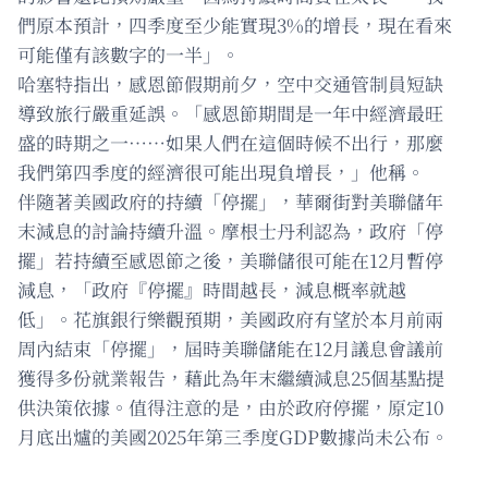
們原本預計，四季度至少能實現3%的增長，現在看來
可能僅有該數字的一半」。
哈塞特指出，感恩節假期前夕，空中交通管制員短缺
導致旅行嚴重延誤。「感恩節期間是一年中經濟最旺
盛的時期之一……如果人們在這個時候不出行，那麼
我們第四季度的經濟很可能出現負增長，」他稱。
伴隨著美國政府的持續「停擺」，華爾街對美聯儲年
末減息的討論持續升溫。摩根士丹利認為，政府「停
擺」若持續至感恩節之後，美聯儲很可能在12月暫停
減息，「政府『停擺』時間越長，減息概率就越
低」。花旗銀行樂觀預期，美國政府有望於本月前兩
周內結束「停擺」，屆時美聯儲能在12月議息會議前
獲得多份就業報告，藉此為年末繼續減息25個基點提
供決策依據。值得注意的是，由於政府停擺，原定10
月底出爐的美國2025年第三季度GDP數據尚未公布。