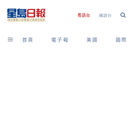
Skip
to
國語台
粵語台
content
首頁
電子報
美國
國際