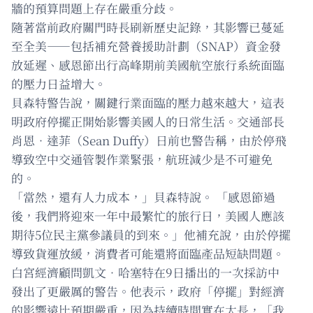
牆的預算問題上存在嚴重分歧。
隨著當前政府關門時長刷新歷史記錄，其影響已蔓延
至全美——包括補充營養援助計劃（SNAP）資金發
放延遲、感恩節出行高峰期前美國航空旅行系統面臨
的壓力日益增大。
貝森特警告說，關鍵行業面臨的壓力越來越大，這表
明政府停擺正開始影響美國人的日常生活。交通部長
肖恩．達菲（Sean Duffy）日前也警告稱，由於停飛
導致空中交通管製作業緊張，航班減少是不可避免
的。
「當然，還有人力成本，」貝森特說。 「感恩節過
後，我們將迎來一年中最繁忙的旅行日，美國人應該
期待5位民主黨參議員的到來。」他補充說，由於停擺
導致貨運放緩，消費者可能還將面臨產品短缺問題。
白宮經濟顧問凱文．哈塞特在9日播出的一次採訪中
發出了更嚴厲的警告。他表示，政府「停擺」對經濟
的影響遠比預期嚴重，因為持續時間實在太長，「我