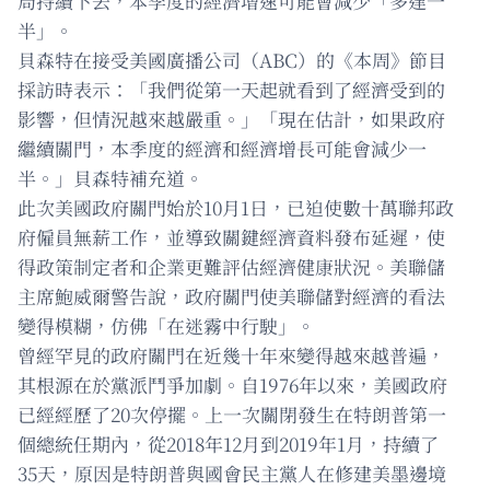
局持續下去，本季度的經濟增速可能會減少「多達一
半」。
貝森特在接受美國廣播公司（ABC）的《本周》節目
採訪時表示：「我們從第一天起就看到了經濟受到的
影響，但情況越來越嚴重。」「現在估計，如果政府
繼續關門，本季度的經濟和經濟增長可能會減少一
半。」貝森特補充道。
此次美國政府關門始於10月1日，已迫使數十萬聯邦政
府僱員無薪工作，並導致關鍵經濟資料發布延遲，使
得政策制定者和企業更難評估經濟健康狀況。美聯儲
主席鮑威爾警告說，政府關門使美聯儲對經濟的看法
變得模糊，仿佛「在迷霧中行駛」。
曾經罕見的政府關門在近幾十年來變得越來越普遍，
其根源在於黨派鬥爭加劇。自1976年以來，美國政府
已經經歷了20次停擺。上一次關閉發生在特朗普第一
個總統任期內，從2018年12月到2019年1月，持續了
35天，原因是特朗普與國會民主黨人在修建美墨邊境