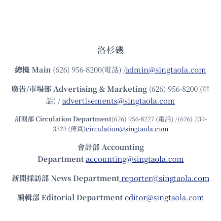
洛杉磯
總機
Main
(626) 956-8200(電話) /
admin@singtaola.com
廣告/市場部
Advertising & Marketing
(626) 956-8200 (電
話) /
advertisements@singtaola.com
訂閱部 Circulation Department
(626) 956-8227 (電話) /(626) 239-
3323 (傳真)
circulation@singtaola.com
會計部 Accounting
Department
accounting@singtaola.com
新聞採訪部 News Department
reporter@singtaola.com
編輯部 Editorial Department
editor@singtaola.com