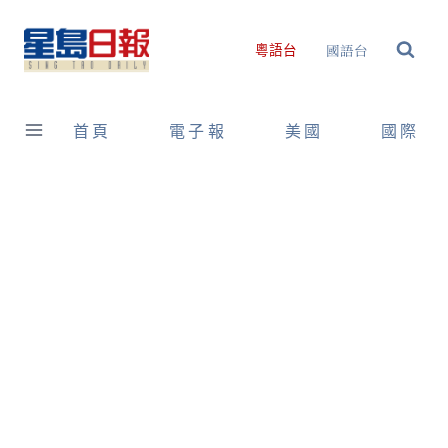
Skip
to
國語台
粵語台
content
首頁
電子報
美國
國際