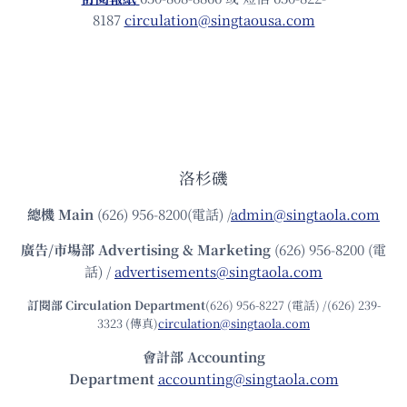
8187
circulation@singtaousa.com
洛杉磯
總機
Main
(626) 956-8200(電話) /
admin@singtaola.com
廣告/市場部
Advertising & Marketing
(626) 956-8200 (電
話) /
advertisements@singtaola.com
訂閱部 Circulation Department
(626) 956-8227 (電話) /(626) 239-
3323 (傳真)
circulation@singtaola.com
會計部 Accounting
Department
accounting@singtaola.com