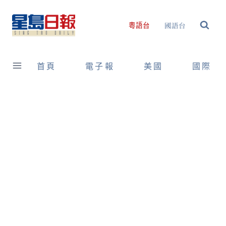
Skip
to
國語台
粵語台
content
首頁
電子報
美國
國際