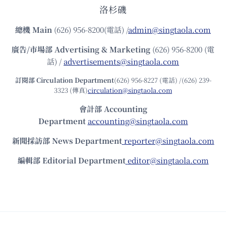
洛杉磯
總機
Main
(626) 956-8200(電話) /
admin@singtaola.com
廣告/市場部
Advertising & Marketing
(626) 956-8200 (電
話) /
advertisements@singtaola.com
訂閱部 Circulation Department
(626) 956-8227 (電話) /(626) 239-
3323 (傳真)
circulation@singtaola.com
會計部 Accounting
Department
accounting@singtaola.com
新聞採訪部 News Department
reporter@singtaola.com
編輯部 Editorial Department
editor@singtaola.com