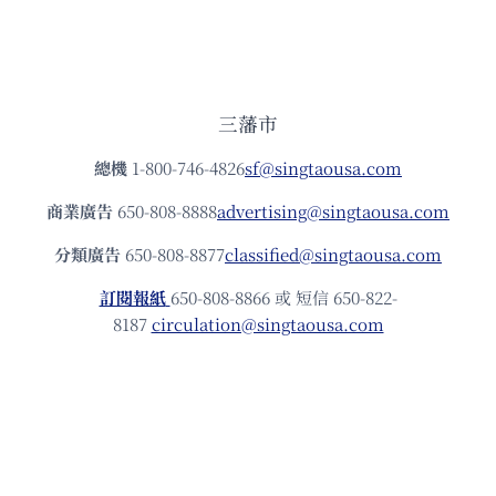
三藩市
總機
1-800-746-4826
sf@singtaousa.com
商業廣告
650-808-8888
advertising@singtaousa.com
分類廣告
650-808-8877
classified@singtaousa.com
訂閱報紙
650-808-8866 或 短信 650-822-
8187
circulation@singtaousa.com