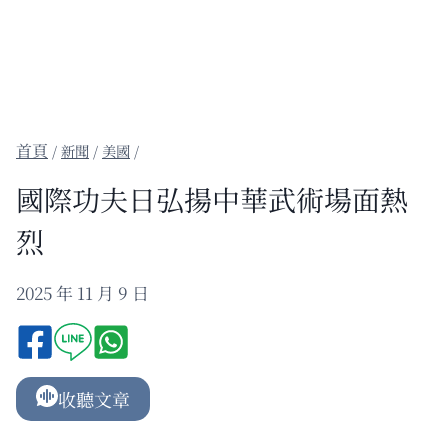
/
新聞
/
美國
/
國際功夫日弘揚中華武術場面熱
烈
2025 年 11 月 9 日
收聽文章