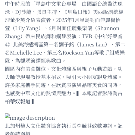
中午時段的「星島中文電台專場」由國語台總監沈琛
琛、DJ沙龍、張良主持，《星島日報》美西版副總經
理董少英介紹表演者。2025年1月星島封面佳麗楊怡
萱（Lily Yang）、6月封面佳麗張樂儀（Shannon
Zhang）帶來民族舞和鋼琴表演；TVB《中年好聲音
4》北美海選灣區第一名劉子銘（James Lau）、第二
名Michelle Lee、第三名Rockson Yan等歌手組成樂
隊，為觀眾演繹經典歌曲。
園區內有美食攤位、文化體驗區與親子互動遊戲，功
夫師傅現場教授基本招式，吸引大小朋友親身體驗。
許多家庭攜手同遊，在欣賞表演與品嚐美食的同時，
也感受中華文化的熱情與魅力。▍本報記者彭詩喬古
柏蒂奴報道 ▍
北加州華人文化體育協會執行長李競芬致歡迎詞。記
者彭詩喬攝