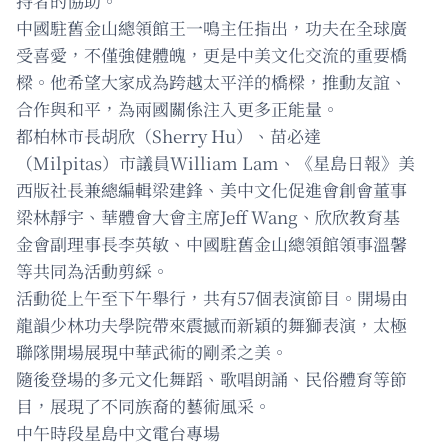
持者的協助。
中國駐舊金山總領館王一鳴主任指出，功夫在全球廣
受喜愛，不僅強健體魄，更是中美文化交流的重要橋
樑。他希望大家成為跨越太平洋的橋樑，推動友誼、
合作與和平，為兩國關係注入更多正能量。
都柏林市長胡欣（Sherry Hu）、苗必達
（Milpitas）市議員William Lam、《星島日報》美
西版社長兼總編輯梁建鋒、美中文化促進會創會董事
梁林靜宇、華體會大會主席Jeff Wang、欣欣教育基
金會副理事長李英敏、中國駐舊金山總領館領事溫馨
等共同為活動剪綵。
活動從上午至下午舉行，共有57個表演節目。開場由
龍韻少林功夫學院帶來震撼而新穎的舞獅表演，太極
聯隊開場展現中華武術的剛柔之美。
隨後登場的多元文化舞蹈、歌唱朗誦、民俗體育等節
目，展現了不同族裔的藝術風采。
中午時段星島中文電台專場