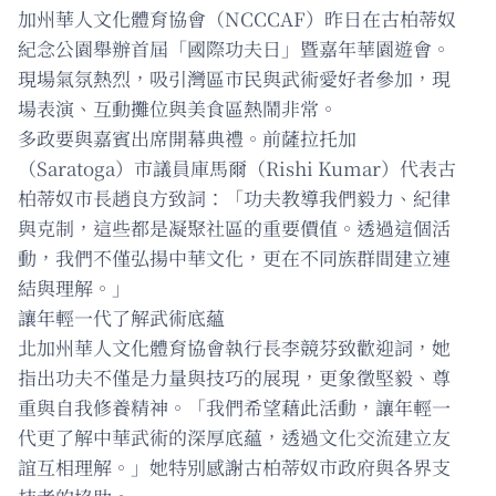
加州華人文化體育協會（NCCCAF）昨日在古柏蒂奴
紀念公園舉辦首屆「國際功夫日」暨嘉年華園遊會。
現場氣氛熱烈，吸引灣區市民與武術愛好者參加，現
場表演、互動攤位與美食區熱鬧非常。
多政要與嘉賓出席開幕典禮。前薩拉托加
（Saratoga）市議員庫馬爾（Rishi Kumar）代表古
柏蒂奴市長趙良方致詞：「功夫教導我們毅力、紀律
與克制，這些都是凝聚社區的重要價值。透過這個活
動，我們不僅弘揚中華文化，更在不同族群間建立連
結與理解。」
讓年輕一代了解武術底蘊
北加州華人文化體育協會執行長李競芬致歡迎詞，她
指出功夫不僅是力量與技巧的展現，更象徵堅毅、尊
重與自我修養精神。「我們希望藉此活動，讓年輕一
代更了解中華武術的深厚底蘊，透過文化交流建立友
誼互相理解。」她特別感謝古柏蒂奴市政府與各界支