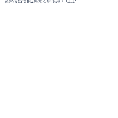
巡警搜出價值2萬元名牌眼鏡。 CHP