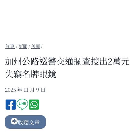
/
新聞
/
美國
/
加州公路巡警交通攔查搜出2萬元
失竊名牌眼鏡
2025 年 11 月 9 日
收聽文章