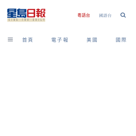
Skip
to
國語台
粵語台
content
首頁
電子報
美國
國際