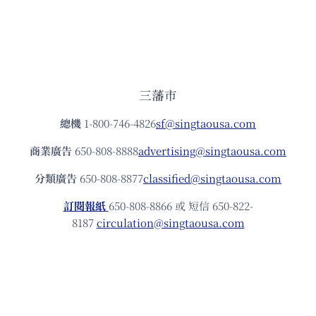
三藩市
總機
1-800-746-4826
sf@singtaousa.com
商業廣告
650-808-8888
advertising@singtaousa.com
分類廣告
650-808-8877
classified@singtaousa.com
訂閱報紙
650-808-8866 或 短信 650-822-
8187
circulation@singtaousa.com