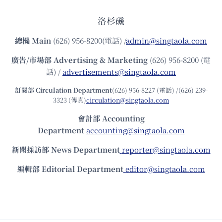
洛杉磯
總機
Main
(626) 956-8200(電話) /
admin@singtaola.com
廣告/市場部
Advertising & Marketing
(626) 956-8200 (電
話) /
advertisements@singtaola.com
訂閱部 Circulation Department
(626) 956-8227 (電話) /(626) 239-
3323 (傳真)
circulation@singtaola.com
會計部 Accounting
Department
accounting@singtaola.com
新聞採訪部 News Department
reporter@singtaola.com
編輯部 Editorial Department
editor@singtaola.com