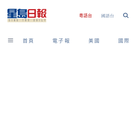
Skip
to
國語台
粵語台
content
首頁
電子報
美國
國際