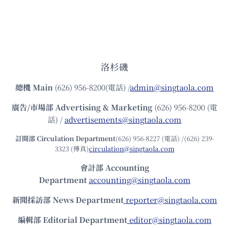
洛杉磯
總機
Main
(626) 956-8200(電話) /
admin@singtaola.com
廣告/市場部
Advertising & Marketing
(626) 956-8200 (電
話) /
advertisements@singtaola.com
訂閱部 Circulation Department
(626) 956-8227 (電話) /(626) 239-
3323 (傳真)
circulation@singtaola.com
會計部 Accounting
Department
accounting@singtaola.com
新聞採訪部 News Department
reporter@singtaola.com
編輯部 Editorial Department
editor@singtaola.com