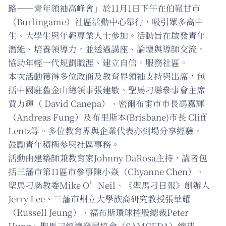
路——青年領袖高峰會」於11月1日下午在伯嶺甘市
（Burlingame）社區活動中心舉行，吸引眾多高中
生、大學生與年輕專業人士參加。活動旨在啟發青年
潛能、培養領導力，並透過講座、論壇與導師交流，
協助年輕一代規劃職涯、建立自信，服務社區。
本次活動獲得多位政商及教育界領袖支持與出席，包
括中國駐舊金山總領事張建敏、聖馬刁縣參事會主席
賈力輝（ David Canepa）、密爾布雷市市長馮嘉輝
（Andreas Fung）及布里斯本(Brisbane)市長 Cliff
Lentz等。多位教育界與企業代表亦到場分享經驗，
鼓勵青年積極參與社區事務。
活動由建築師兼教育家Johnny DaRosa主持，講者包
括三藩市第11區市參事陳小焱（Chyanne Chen）、
聖馬刁縣教委Mike O’Neil、《聖馬刁日報》創辦人
Jerry Lee、三藩市州立大學族裔研究教授張華耀
（Russell Jeung）、福布斯環球控股總裁Peter
Hung、聖馬刁經濟發展協會（SAMCEDA）總裁