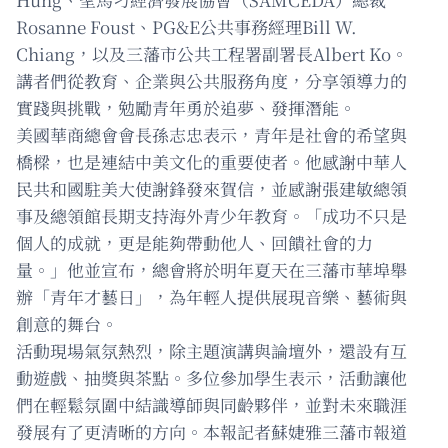
Rosanne Foust、PG&E公共事務經理Bill W.
Chiang，以及三藩市公共工程署副署長Albert Ko。
講者們從教育、企業與公共服務角度，分享領導力的
實踐與挑戰，勉勵青年勇於追夢、發揮潛能。
美國華商總會會長孫志忠表示，青年是社會的希望與
橋樑，也是連結中美文化的重要使者。他感謝中華人
民共和國駐美大使謝鋒發來賀信，並感謝張建敏總領
事及總領館長期支持海外青少年教育。「成功不只是
個人的成就，更是能夠帶動他人、回饋社會的力
量。」他並宣布，總會將於明年夏天在三藩市華埠舉
辦「青年才藝日」，為年輕人提供展現音樂、藝術與
創意的舞台。
活動現場氣氛熱烈，除主題演講與論壇外，還設有互
動遊戲、抽獎與茶點。多位參加學生表示，活動讓他
們在輕鬆氛圍中結識導師與同齡夥伴，並對未來職涯
發展有了更清晰的方向。本報記者蘇婕雅三藩市報道