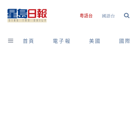
Skip
to
國語台
粵語台
content
首頁
電子報
美國
國際