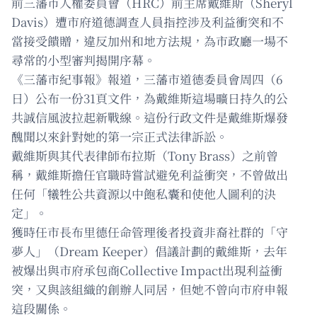
前三藩市人權委員會（HRC）前主席戴維斯（Sheryl
Davis）遭市府道德調查人員指控涉及利益衝突和不
當接受饋贈，違反加州和地方法規，為市政廳一場不
尋常的小型審判揭開序幕。
《三藩市紀事報》報道，三藩市道德委員會周四（6
日）公布一份31頁文件，為戴維斯這場曠日持久的公
共誠信風波拉起新戰線。這份行政文件是戴維斯爆發
醜聞以來針對她的第一宗正式法律訴訟。
戴維斯與其代表律師布拉斯（Tony Brass）之前曾
稱，戴維斯擔任官職時嘗試避免利益衝突，不曾做出
任何「犧牲公共資源以中飽私囊和使他人圖利的決
定」。
獲時任市長布里德任命管理後者投資非裔社群的「守
夢人」（Dream Keeper）倡議計劃的戴維斯，去年
被爆出與市府承包商Collective Impact出現利益衝
突，又與該組織的創辦人同居，但她不曾向市府申報
這段關係。