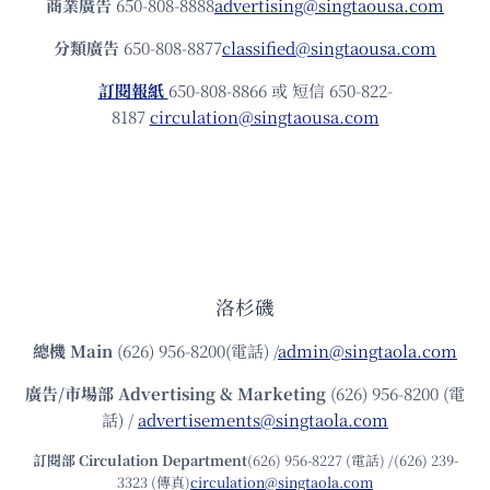
商業廣告
650-808-8888
advertising@singtaousa.com
分類廣告
650-808-8877
classified@singtaousa.com
訂閱報紙
650-808-8866 或 短信 650-822-
8187
circulation@singtaousa.com
洛杉磯
總機
Main
(626) 956-8200(電話) /
admin@singtaola.com
廣告/市場部
Advertising & Marketing
(626) 956-8200 (電
話) /
advertisements@singtaola.com
訂閱部 Circulation Department
(626) 956-8227 (電話) /(626) 239-
3323 (傳真)
circulation@singtaola.com