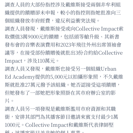
調查人員的大部份指控涉及戴維斯接受兩個非牟利組
織提供的饋贈卻未申報，較小的指控則指她批准向三
個組織發放市府經費，違反利益衝突法規。
調查人員發現，戴維斯接受或向Collective Impact索
取價值3萬9000元的饋贈，包括頭等艙升級、其新書
發布會的音樂表演費用和2023年飛往外州出席領袖會
議等，在接受部份饋贈後就批出3份合約給Collective
Impact，涉及110萬元。
調查人員又發現，戴維斯也接受另一個組織Urban
Ed Academy提供的5,000元以拍攝形象照，不久戴維
斯就批准27萬元撥予該組織。她否認接受這項饋贈，
但她發布了一部她把形象照掛在其市府辦公室的影
片。
調查人員另一項發現是戴維斯濫用市府資源和其職
銜，安排其部門為其播客節目邀請來賓支付最少1萬
1000元。Collective Impact和戴維斯代表律師堅
稱，該播客節目並非她的個人事業。