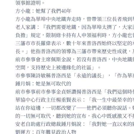
領事館證明。
方小龍：她幫了我們40年
方小龍為華埠中央地鐵奔走時，曾帶領三位長者飛到
老人家講：『我們需要地鐵，因為華埠太擠了，大家
負擔」規定，限制綠卡持有人申領福利時，方小龍也
三藩市市長羅偉表示，數十年來普洛西始終以堅定的
長。」他指普洛西的領導為三藩市帶來歷史性成就，及
前市參事會主席佩斯金說，若沒有普洛西，中央地鐵
空間，支持歷史上被邊緣化的社區」。
市參事陳詩敏稱普洛西是「永遠的議長」，「作為華
鍾月娟：她是無可取代的
前市參事前市參事金貞妍讚揚普洛西是「我們這個時
華協中心行政主任楊重賢表示：「我一生中最榮幸的
站在你這邊，一切都改變了——他們必須聽你說話。
的一切無可取代，聽到她的宣布，我心中既感激又不
安老自助處行政總裁鍾月娟說：「我對她一直以來的
劉運方：百年難見政治人物