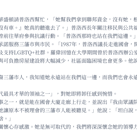
華盛頓請普洛西幫忙，「她幫我們拿到聯邦資金，沒有她，
沒有車。』她真的聽進去了。」普洛西長年關注移民與公共
曾前往華府參與抗議行動。「普洛西那時也站在我們這邊。
承諾服務三藩市與市民。「1987年，普洛西議長走進國會，
支持LGBTQ+社群。羅偉回憶在大學期間曾於普洛西辦公
與可負擔房屋建設將大幅減少，社區面臨困境也會更多。他
裔三藩市人，我知道她永遠站在我們這一邊，而我們也會永
代最具才華的領袖之一」，對她即將卸任感到惋惜。
事之一，就是能在國會大廈走廊上行走，並說出『我由眾議
她讓原本不被理會的三藩市人能被聽見。」他說：「坦白說
捨。」
關懷心存感激。她是無可取代的，我們將深深懷念她的領導