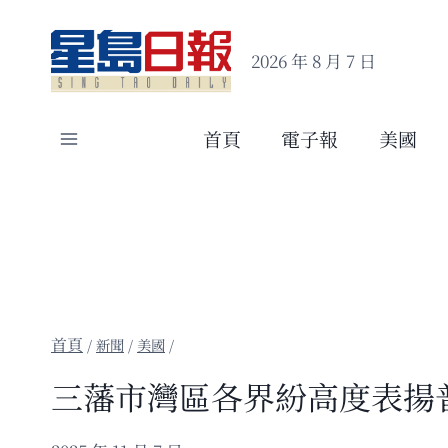
Skip
to
2026 年 8 月 7 日
content
首頁
電子報
美國
/
新聞
/
美國
/
三藩市灣區各界紛高度表揚