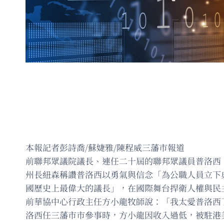
本報記者彭詩喬/蘇婕雅/陳程威三藩市報道
前聯邦眾議院議長、連任二十屆的聯邦眾議員普洛西（N
州長紐森稱讚普洛西以勇氣與信念「為公職人員立下
國歷史上最偉大的議長」，在國際舞台捍衛人權與民
前華協中心行政主任方小龍牧師說：「我太愛普洛西
洛西任三藩市市參事時，方小龍因收入過低，被駐港美領