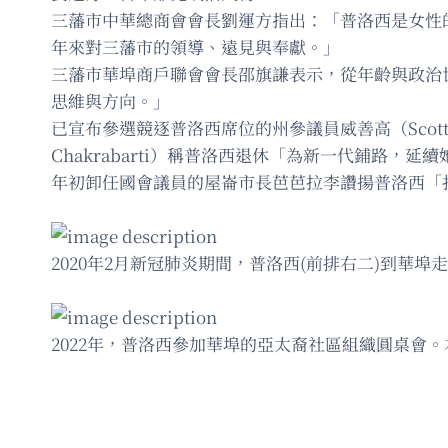
三藩市中華總商會會長劉運方指出：「普洛西是女性
年來對三藩市的領導、遠見與奉獻。」
三藩市華埠商戶聯會會長邵旗謙表示，從年齡與政治
思維與方向。」
已宣布參選競逐普洛西席位的州參議員威善高（Scott
Chakrabarti）稱普洛西退休「為新一代鋪路，
年初卸任國會議員的屋崙市長芭芭拉李讚揚普洛西「
2020年2月新冠肺炎期間，普洛西(前排右二)到華
2022年，普洛西參加華埠的亞太裔社區組織圓桌會。