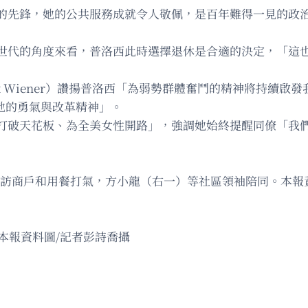
的先鋒，她的公共服務成就令人敬佩，是百年難得一見的政
世代的角度來看，普洛西此時選擇退休是合適的決定，「這
 Wiener）讚揚普洛西「為弱勢群體奮鬥的精神將持續啟發我
延續她的勇氣與改革精神」。
打破天花板、為全美女性開路」，強調她始終提醒同僚「我
埠走訪商戶和用餐打氣，方小龍（右一）等社區領袖陪同。本報
本報資料圖/記者彭詩喬攝