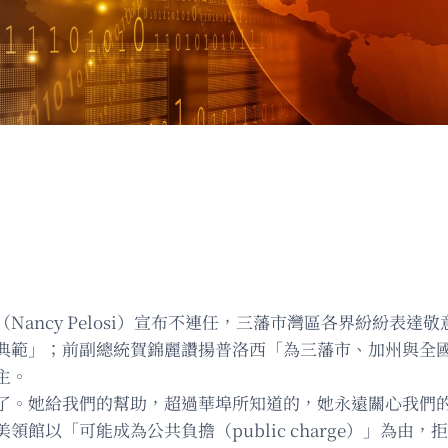
ancy Pelosi）宣布不連任，三藩市灣區各界紛紛表
典範」；前副總統賀錦麗讚揚普洛西「為三藩市、加州與全
主。
了。她給我們的幫助，超過華埠所知道的，她永遠關心我們
館以「可能成為公共負擔（public charge）」為由