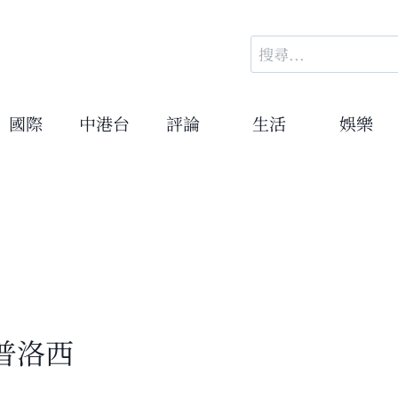
搜
尋
關
鍵
國際
中港台
評論
生活
娛樂
字:
普洛西