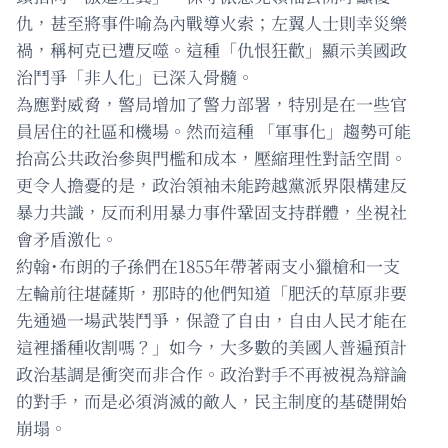
仇，甚至將事件喻為內戰導火索；左翼人士則幸災樂
禍，稱柯克已遭反噬。這種「仇恨狂歡」顯示美國政
治鬥爭「非人化」已深入骨髓。
為應對威脅，警局增加了警力部署，特別是在一些官
員居住的社區和機場。然而這種 「軍事化」趨勢可能
抬高公共政治參與門檻和成本，壓縮理性對話空間。
更令人擔憂的是，政治領袖未能跨越黨派界限構建反
暴力共識，反而利用暴力事件鞏固支持群體，坐視社
會矛盾激化。
約翰˙布朗的子孫們在1855年帶著兩支小獵槍和一支
左輪前往堪薩斯，那時的他們知道「肥沃的草原非要
先通過一場武裝鬥爭，保證了自由，自由人民才能在
這裡播種收割嗎？」如今，大多數的美國人普遍預計
政治基調是衝突而非合作。政治對手不再被視為辯論
的對手，而是必須消滅的敵人，民主制度的基礎開始
崩塌。