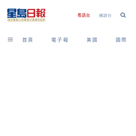
Skip
to
國語台
粵語台
content
首頁
電子報
美國
國際