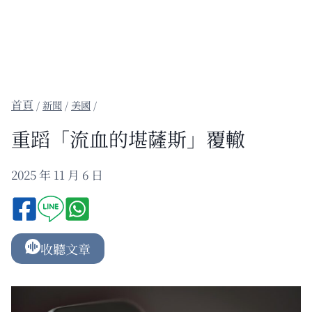
/
新聞
/
美國
/
重蹈「流血的堪薩斯」覆轍
2025 年 11 月 6 日
收聽文章