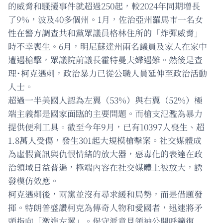
的威脅和騷擾事件就超過250起，較2024年同期增長
了9%，波及40多個州。1月，佐治亞州羅馬市一名女
性在警方調查共和黨眾議員格林住所的「炸彈威脅」
時不幸喪生。6月，明尼蘇達州兩名議員及家人在家中
遭遇槍擊，眾議院前議長霍特曼夫婦遇難。然後是查
理˙柯克遇刺，政治暴力已從公職人員延伸至政治活動
人士。
超過一半美國人認為左翼（53%）與右翼（52%）極
端主義都是國家面臨的主要問題。而槍支氾濫為暴力
提供便利工具。截至今年9月，已有10397人喪生、超
1.8萬人受傷，發生301起大規模槍擊案。社交媒體成
為虛假資訊與仇恨情緒的放大器，惡毒化的表達在政
治領域日益普遍，極端內容在社交媒體上被放大，誘
發模仿效應。
柯克遇刺後，兩黨並沒有尋求緩和局勢，而是借題發
揮。特朗普盛讚柯克為傳奇人物和愛國者，迅速將矛
頭指向「激進左翼」。保守派意見領袖公開呼籲復