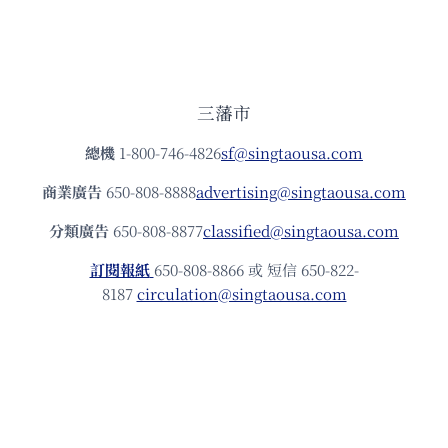
三藩市
總機
1-800-746-4826
sf@singtaousa.com
商業廣告
650-808-8888
advertising@singtaousa.com
分類廣告
650-808-8877
classified@singtaousa.com
訂閱報紙
650-808-8866 或 短信 650-822-
8187
circulation@singtaousa.com