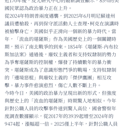
近170年後，皮尤研究中心的最新調查顯示，85%的美
國民眾認為政治暴力正在上升。
從2024年特朗普兩度遇襲，到2025年6月明尼蘇達州
議員遭槍殺，再到保守派活動人士查理˙柯克在演講時
被槍擊身亡，美國似乎正滑向一個新的暴力時代。當
年，「流血的堪薩斯」作為美國歷史上的一個關鍵時
期，預示了南北戰爭的到來。1854年《堪薩斯-內布拉
斯加法案》通過後，廢奴主義者和支持奴隸制的勢力
為爭奪堪薩斯的控制權，爆發了持續數年的暴力衝
突。堪薩斯成為了意識形態鬥爭的戰場，支持奴隸制
的「邊境惡棍」與廢奴主義的「傑伊鷹團」相互攻
擊。暴力事件愈演愈烈，傷亡人數不斷上升。
今時今日，美國的政治暴力呈現出新的形式，但強度
與歷史上的「流血的堪薩斯」時期驚人地相似。今年
針對公職人員的攻擊事件達到驚人高位，國會警察年
度調查數據顯示，從2017年的3939起增至2024年的
9474起，漲幅超一倍。2025僅上半年，針對公職人員