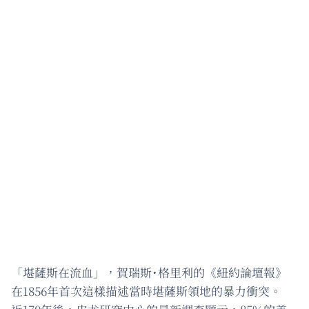
「堪薩斯在流血」，賀瑞斯˙格里利的《紐約論壇報》
在1856年首次這樣描述當時堪薩斯領地的暴力衝突。