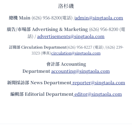
洛杉磯
總機
Main
(626) 956-8200(電話) /
admin@singtaola.com
廣告/市場部
Advertising & Marketing
(626) 956-8200 (電
話) /
advertisements@singtaola.com
訂閱部 Circulation Department
(626) 956-8227 (電話) /(626) 239-
3323 (傳真)
circulation@singtaola.com
會計部 Accounting
Department
accounting@singtaola.com
新聞採訪部 News Department
reporter@singtaola.com
編輯部 Editorial Department
editor@singtaola.com