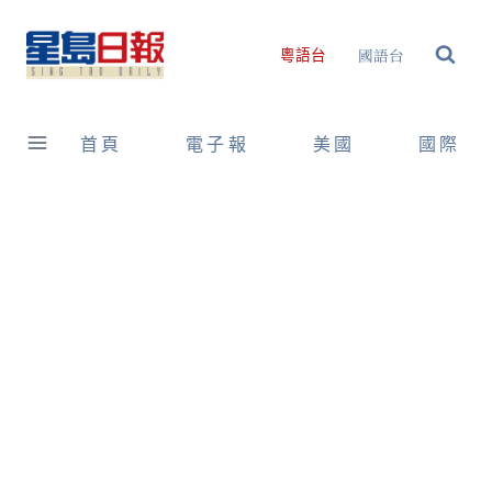
Skip
to
國語台
粵語台
content
首頁
電子報
美國
國際