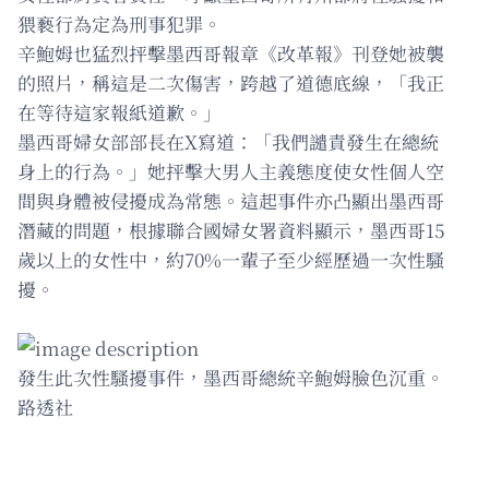
猥褻行為定為刑事犯罪。
辛鮑姆也猛烈抨擊墨西哥報章《改革報》刊登她被襲
的照片，稱這是二次傷害，跨越了道德底線，「我正
在等待這家報紙道歉。」
墨西哥婦女部部長在X寫道：「我們譴責發生在總統
身上的行為。」她抨擊大男人主義態度使女性個人空
間與身體被侵擾成為常態。這起事件亦凸顯出墨西哥
潛藏的問題，根據聯合國婦女署資料顯示，墨西哥15
歲以上的女性中，約70%一輩子至少經歷過一次性騷
擾。
發生此次性騷擾事件，墨西哥總統辛鮑姆臉色沉重。
路透社