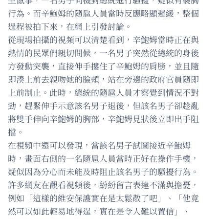
行為。而辛鮑姆的隨扈人員當時反應略顯遲緩，整個
過程被拍下來，在網上引發討論。
從現場拍攝的視頻可以清楚看到，辛鮑姆當時正在與
熱情的民眾們親切問候，一名男子突然從總統的身後
方發動突襲，直接伸手摟住了辛鮑姆的肩膀，並且隨
即湊上前去親吻她的臉頰，站在旁邊的政府官員隨即
上前制止。此時，總統的隨扈人員才察覺到情況不對
勁，趕緊伸手示意該名男子退後，但該名男子卻趁亂
將雙手伸向辛鮑姆的胸部，辛鮑姆見狀後立即出手阻
擋。
在視頻中還可以發現，當該名男子試圖接近辛鮑姆
時，畫面右側的一名隨扈人員當時正好在操作手機，
疑似因為分心而未能及時阻止該名男子的騷擾行為。
許多網友在觀看視頻後，紛紛留言表達不滿與擔憂，
例如「這樣的維安保護實在是太鬆散了吧」、「他竟
然可以如此輕易地得逞，實在是令人難以置信」、