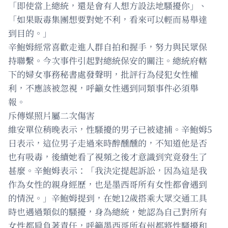
「即使當上總統，還是會有人想方設法地騷擾你」、
「如果販毒集團想要對她不利，看來可以輕而易舉達
到目的。」
辛鮑姆經常喜歡走進人群自拍和握手，努力與民眾保
持聯繫。今次事件引起對總統保安的關注。總統府轄
下的婦女事務秘書處發聲明，批評行為侵犯女性權
利，不應該被忽視，呼籲女性遇到同類事件必須舉
報。
斥傳媒照片屬二次傷害
維安單位稍晚表示，性騷擾的男子已被逮捕。辛鮑姆5
日表示，這位男子走過來時醉醺醺的，不知道他是否
也有吸毒，後續她看了視頻之後才意識到究竟發生了
甚麼。辛鮑姆表示：「我決定提起訴訟，因為這是我
作為女性的親身經歷，也是墨西哥所有女性都會遇到
的情況。」辛鮑姆提到，在她12歲搭乘大眾交通工具
時也遇過類似的騷擾，身為總統，她認為自己對所有
女性都肩負著責任，呼籲墨西哥所有州都將性騷擾和