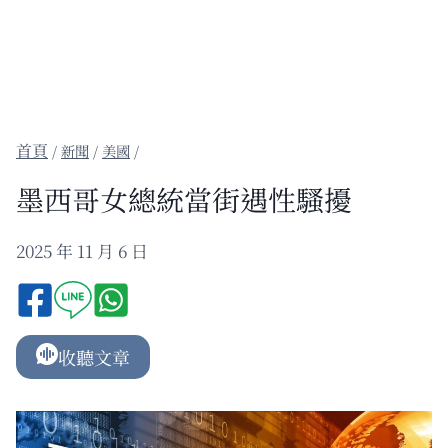
/
新聞
/
美國
/
墨西哥女總統當街遇性騷擾
2025 年 11 月 6 日
收聽文章