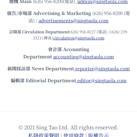
總機
Main
(626) 956-8200(電話) /
admin@singtaola.com
廣告/市場部
Advertising & Marketing
(626) 956-8200 (電
話) /
advertisements@singtaola.com
訂閱部 Circulation Department
(626) 956-8227 (電話) /(626) 239-
3323 (傳真)
circulation@singtaola.com
會計部 Accounting
Department
accounting@singtaola.com
新聞採訪部 News Department
reporter@singtaola.com
編輯部 Editorial Department
editor@singtaola.com
© 2021 Sing Tao Ltd. All rights reserved.
私隱政策聲明
|
使⽤條款
|
版權告⽰