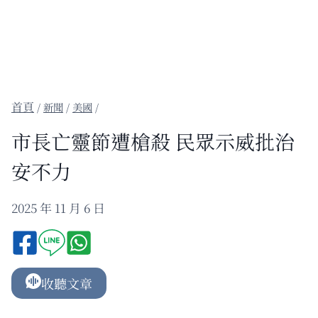
/
新聞
/
美國
/
市長亡靈節遭槍殺 民眾示威批治
安不力
2025 年 11 月 6 日
收聽文章