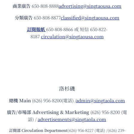
商業廣告
650-808-8888
advertising@singtaousa.com
分類廣告
650-808-8877
classified@singtaousa.com
訂閱報紙
650-808-8866 或 短信 650-822-
8187
circulation@singtaousa.com
洛杉磯
總機
Main
(626) 956-8200(電話) /
admin@singtaola.com
廣告/市場部
Advertising & Marketing
(626) 956-8200 (電
話) /
advertisements@singtaola.com
訂閱部 Circulation Department
(626) 956-8227 (電話) /(626) 239-