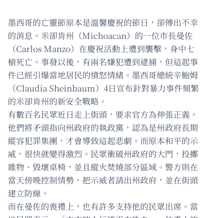
墨西哥的亡靈節原本是溫馨慶祝的節日，卻傳出不幸
的消息。米卻肯州（Michoacan）的一位市長曼佐
（Carlos Manzo）在慶祝活動上遭到襲擊，身中七
槍死亡。事發以後，有兩名嫌犯遭到逮捕，但這起事
件已經引爆當地居民的憤怒情緒。墨西哥總統辛鮑姆
（Claudia Sheinbaum）4日宣布針對暴力事件頻繁
的米卻肯州的新安全戰略。
有數百名民眾近日走上街頭，要求官方為伸張正義。
他們將矛頭指向州政府的執政黨，認為是州政府長期
縱容犯罪集團，才會導致這起悲劇。而原本和平的示
威，很快就變得激烈。民眾衝破州政府的大門，投擲
雜物、毀壞桌椅，並且縱火焚燒部分區域。警方則在
當天傍晚控制情勢，把示威者請出州政府，並在街頭
建立防線。
而在曼佐的喪禮上，也有許多支持他的民眾出席。當