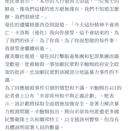
地民眾表示，「本市的人行道再次染血，一位勇士的
鮮血，像我們這樣的地方絕無僅有，我們不知道怎麼
辦，我們很絕望。」
曼佐的遺孀格蕾西亞則說道，「今天這份精神不會消
亡，卡洛斯（曼佐）我向你發誓，這不會結束的，為
了我們的孩子，為了你我，為了你說想做的每件事，
我發誓會繼續前進。」
據美聯社報道，曼佐因打擊販毒集團和犯罪集團而廣
受歡迎，他被槍殺一事加劇民眾對辛鮑姆政府安全政
策的批評，也加劇民眾對該國部分地區暴力事件的不
滿。
為了回應槍殺事件引發的憤怒和不滿，辛鮑姆在4日的
記者會上公布「米卻肯州和平與正義計劃」。她表
示，該計劃將採取全面措施加強安全，並著力解決暴
力根源問題。辛鮑姆指出，將向米卻肯州派遣更多國
民警衛隊士兵和聯邦特工，以支援該州警察，但沒有
具體說明部署人員的數量。