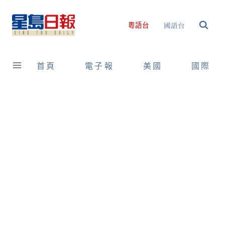
Skip
to
國語台
粵語台
content
首頁
電子報
美國
國際