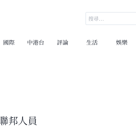
搜
尋
關
鍵
國際
中港台
評論
生活
娛樂
字:
擊聯邦人員