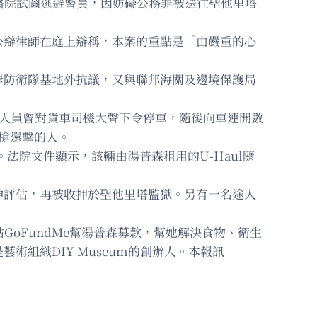
醫院試圖逃避警員，因妨礙公務罪被送往聖他里塔
公辯律師在庭上辯稱，本案的重點是「由嚴重的心
岸防衛隊基地外抗議，又與聯邦海關及邊境保護局
隊人員曾對貨車司機大聲下令停車，隨後向車連開數
槍還擊的人。
場。法院文件顯示，該輛由湯普森租用的U-Haul隨
神評估，再被收押於聖他里塔監獄。另有一名途人
站GoFundMe幫湯普森募款，幫她解決食物、衛生
組織DIY Museum的創辦人。本報訊