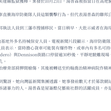
美達縣監獄獲釋。案發於10月23日，湯普森被指當日在高地
車直衝海岸防衛隊人員這類襲擊行為。但代表湯普森的聯邦
邦執法人員到三藩市搜捕移民。當日稍早，大批示威者在海
退衝向基地外多名持械保安人員。電視新聞片段顯示，海岸防衛
人員表示，當時擔心貨車可能裝有爆炸物，或車內有多名可持
ero）與Dennison街路口停留逾30秒後，平靜地駛離現
孔。
治療背部肩胛間槍傷，其後被轉送至約翰喬治精神病院作精
消息感到驚訝。她向灣區新聞集團透露，她事發前數天才於募款網
諸暴力的人。湯普森是屋崙酷兒藝術社群的活躍成員，亦是藝術