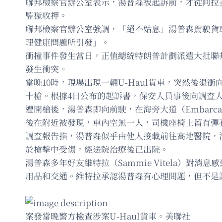
聯邦檢察官辦公室表示，湯普森被起訴前，才從阿拉
監獄收押。
聯邦檢察官辦公室強調，「絕不姑息」湯普森駕駛貨
理健康問題所引發」。
衝撞事件發生當日，正值總統特朗普計劃派遣大批聯
發生衝突。
當晚10時，現場出現一輛U-Haul貨車，突然後
十槍。根據4日公布的起訴書，保安人員事後向調查
遭開槍後，湯普森即向前駛，在海旁大道（Embarcad
後在附近被發現，車內空無一人，司機座椅上留有彈
調查報告指，湯普森似乎由他人接載前往高地醫院，
於槍擊中受傷，經送院治療後已出院。
湯普森多年好友維特拉（Sammie Vitela）對
用品和交通。維特拉承認湯普森有心理問題，但不是訴
案發當晚警方檢查涉案U-Haul貨車。美聯社