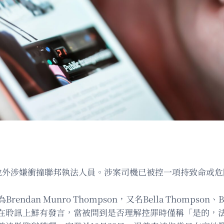
基地外涉嫌衝撞聯邦執法人員。涉案司機已被控一項持致命或危
n Munro Thompson，又名Bella Thompson、B
在聆訊上鮮有發言，當被問到是否理解控罪時僅稱「是的，