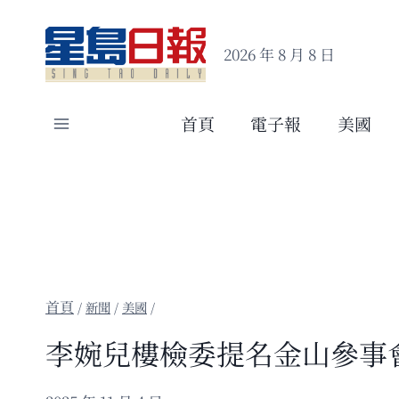
Skip
to
2026 年 8 月 8 日
content
首頁
電子報
美國
/
新聞
/
美國
/
李婉兒樓檢委提名金山參事