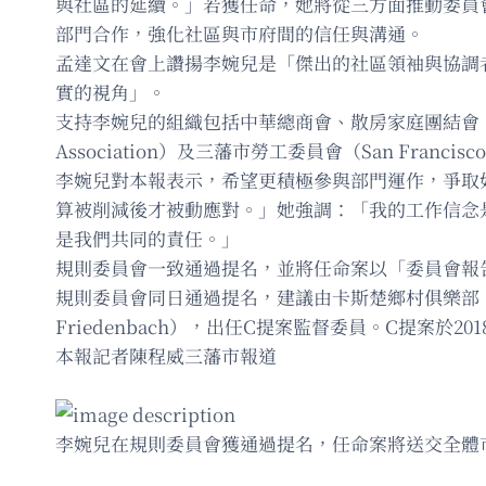
與社區的延續。」若獲任命，她將從三方面推動委員
部門合作，強化社區與市府間的信任與溝通。
孟達文在會上讚揚李婉兒是「傑出的社區領袖與協調
實的視角」。
支持李婉兒的組織包括中華總商會、散房家庭團結會、社區住客聯會
Association）及三藩市勞工委員會（San Francisco 
李婉兒對本報表示，希望更積極參與部門運作，爭取
算被削減後才被動應對。」她強調：「我的工作信念
是我們共同的責任。」
規則委員會一致通過提名，並將任命案以「委員會報
規則委員會同日通過提名，建議由卡斯楚鄉村俱樂部（Castr
Friedenbach），出任C提案監督委員。C提案
本報記者陳程威三藩市報道
李婉兒在規則委員會獲通過提名，任命案將送交全體