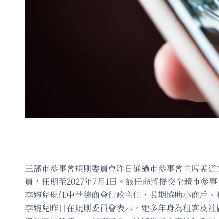
三藩市參事會規則委員會昨日通過市參事會主席孟達文（R
員，任期至2027年7月1日。該任命將提交全體市參
李婉兒現任中華總商會行政主任，長期協助小商戶、
李婉兒昨日在規則委員會表示，她多年身為租客及社