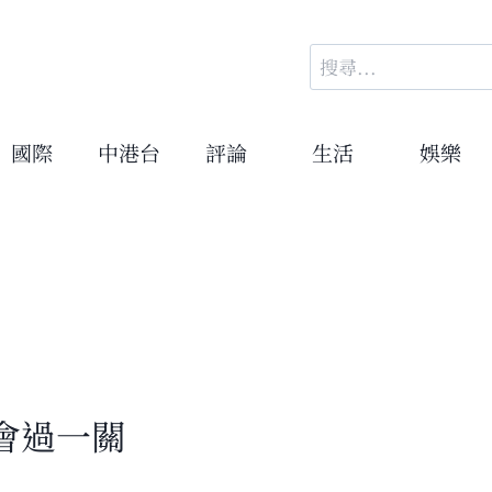
搜
尋
關
鍵
國際
中港台
評論
生活
娛樂
字:
會過一關