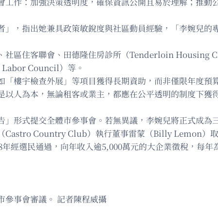
會工作：加強決策透明度，確保資訊公開且易於理解；推動
者」，指出她兼具政策敏銳度與社區動員經驗，「李婉兒的
、田德隆住房診所（Tenderloin Housing Clinic）
Labor Council）等。
如「樓宇檢查外展」等項目獲得長期資助，而非僅限年度預
是以人為本，無論租客或業主，都應在公平透明的制度下獲
告」形式提交全體市參事會。若無異議，李婉兒將正式成為
o Country Club）執行董事雷蒙（Billy Lemon）
於2018年經選民通過，向年收入逾5,000萬元的大企業徵稅
市參事會審議。 記者陳程威攝