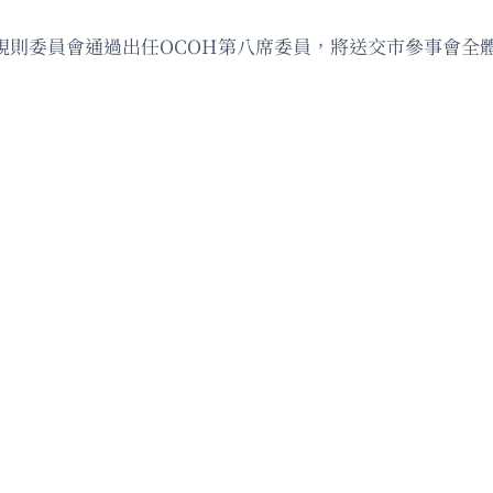
n）獲規則委員會通過出任OCOH第八席委員，將送交市參事會全