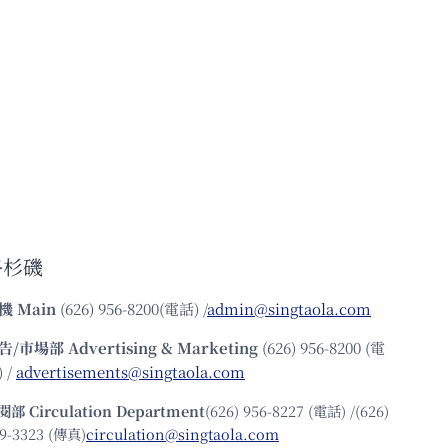
洛杉磯
機
Main
(626) 956-8200(電話) /
admin@singtaola.com
告/市場部
Advertising & Marketing
(626) 956-8200 (電
 /
advertisements@singtaola.com
閱部 Circulation Department
(626) 956-8227 (電話) /(626)
9-3323 (傳真)
circulation@singtaola.com