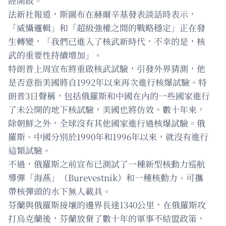
經開啟。
法新社報道，斯圖布在赫爾辛基發表談話時表示，
「威懾邏輯」和「超級強權之間的戰略穩定」正在發
生轉變，「我們已進入了核武新時代，不幸的是，核
武的重要性持續增加」。
特朗普上周宣布將重啟核武試驗，引發外界猜測，他
是否意指美國將自1992年以來再次進行核爆試驗。特
朗普3日聲稱，包括俄羅斯和中國在內的一些國家進行
了未公開的地下核試驗，美國也將仿效。數十年來，
除朝鮮之外，全球沒有其他國家進行過核爆試驗。俄
羅斯、中國分別於1990年和1996年以來，就沒有進行
這類試驗。
不過，俄羅斯之前宣布已測試了一種新型核動力巡航
導彈「海燕」（Burevestnik）和一種核動力、可攜
帶核彈頭的水下無人載具。
芬蘭與俄羅斯接壤的邊界長達1340公里，在俄羅斯攻
打烏克蘭後，芬蘭放棄了數十年的軍事不結盟政策，