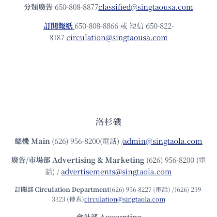
分類廣告
650-808-8877
classified@singtaousa.com
訂閱報紙
650-808-8866 或 短信 650-822-
8187
circulation@singtaousa.com
洛杉磯
總機
Main
(626) 956-8200(電話) /
admin@singtaola.com
廣告/市場部
Advertising & Marketing
(626) 956-8200 (電
話) /
advertisements@singtaola.com
訂閱部 Circulation Department
(626) 956-8227 (電話) /(626) 239-
3323 (傳真)
circulation@singtaola.com
會計部 Accounting