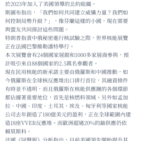
於2023年加入了美國領導的北約組織。
斯圖布指出，「我們如何共同建立威懾力量？我們如
何控制局勢升級？」，像芬蘭這樣的小國，現在需要
與盟友共同探討這些問題。
特朗普指責中俄秘密進行核試驗之際，世界核能展覽
正在法國巴黎維勒潘特舉行。
本次展覽會有24個國家展館和1000多家展商參與，預
計吸引來自88個國家的2.5萬名參觀者。
現在民用核能的新承諾主要由俄羅斯和中國推動，如
今俄羅斯在全球核反應堆出口排行首位，其融資條件
有時並不透明，而且俄羅斯在核能供應鏈的各個環節
都佔據著重要地位，首先是核燃料領域。另外如孟加
拉、中國、印度、土耳其、埃及、匈牙利等國家核能
公司去年創造了180億美元的盈利，正在全球範圍內建
造18座VVER反應堆。而歐洲超過20%的鈾供應仍依
賴莫斯科。
法國《回聲報》分析指出，目前美國領先開始提升其