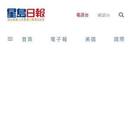
Skip
to
國語台
粵語台
content
首頁
電子報
美國
國際